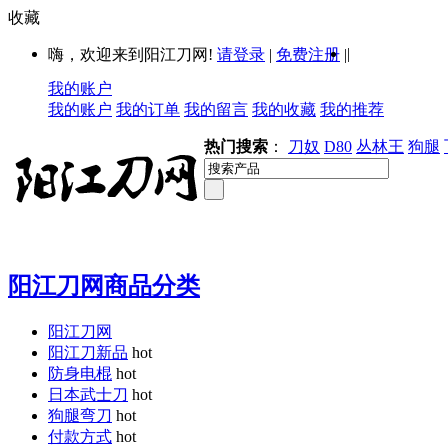
收藏
|
嗨，欢迎来到阳江刀网!
请登录
|
免费注册
|
我的账户
我的账户
我的订单
我的留言
我的收藏
我的推荐
热门搜索
：
刀奴
D80
丛林王
狗腿
阳江刀网商品分类
阳江刀网
阳江刀新品
hot
防身电棍
hot
日本武士刀
hot
狗腿弯刀
hot
付款方式
hot