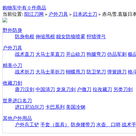
购物车中有 0 件商品
当前位置:
阳江刀网
户外刀具
日本武士刀
赤乌雪.直版日
>
>
>
野外防身
防身电棍
伸缩甩棍
靓女防狼喷雾
狩猎弹弓
户外刀具
战术直刀
大马士革直刀
开山砍刀
狗腿弯刀
仿品军刺
极
精美小刀
战术折刀
大马士革折刀
蝴蝶甩刀
防卫笔刀
弹簧跳刀
格
收藏刀剑
唐刀汉剑
中国清刀
龙泉刀剑
户撒刀
拉孜藏刀
另类刀剑
世界进口名刀
进口尼泊尔刀
卡巴系列
美国冷钢
其他户外用品
户外兵工铲
手套（面具）
防身腰带刀
水壶、口哨
战术