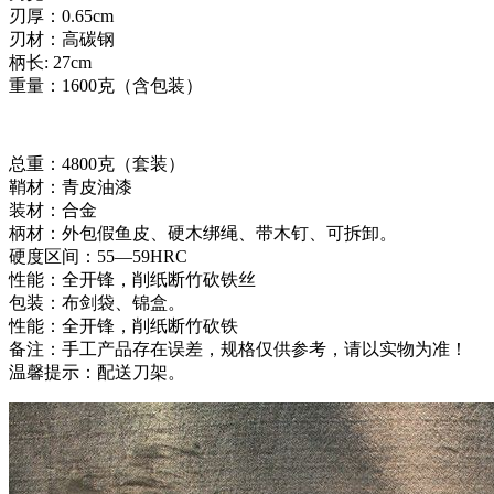
刃厚：0.65cm
刃材：高碳钢
柄长: 27cm
重量：1600克（含包装）
总重：4800克（套装）
鞘材：青皮油漆
装材：合金
柄材：外包假鱼皮、硬木绑绳、带木钉、可拆卸。
硬度区间：55—59HRC
性能：全开锋，削纸断竹砍铁丝
包装：布剑袋、锦盒。
性能：全开锋，削纸断竹砍铁
备注：手工产品存在误差，规格仅供参考，请以实物为准！
温馨提示：配送刀架。