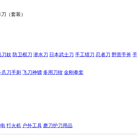
本刀（套装）
品刀奴
防卫棍刀
潜水刀
日本武士刀
手工猎刀
忍者刀
野营手斧
斗爪刀手刺
飞刀神镖
多用刀钳
金刚拳套
手电
打火机
户外工具
磨刀护刀用品