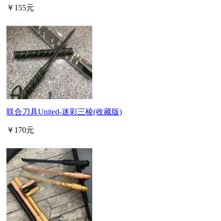
￥155元
联合刀具United-迷彩三棱(收藏版)
￥170元