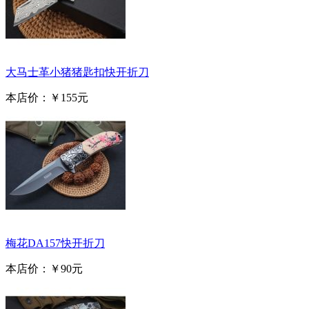
大马士革小猪猪匙扣快开折刀
本店价：
￥155元
梅花DA157快开折刀
本店价：
￥90元