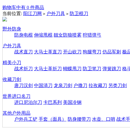
购物车中有 0 件商品
当前位置:
阳江刀网
户外刀具
防卫棍刀
>
>
野外防身
防身电棍
伸缩甩棍
靓女防狼喷雾
狩猎弹弓
户外刀具
战术直刀
大马士革直刀
开山砍刀
狗腿弯刀
仿品军刺
极
精美小刀
战术折刀
大马士革折刀
蝴蝶甩刀
防卫笔刀
弹簧跳刀
格
收藏刀剑
唐刀汉剑
中国清刀
龙泉刀剑
户撒刀
拉孜藏刀
另类刀剑
世界进口名刀
进口尼泊尔刀
卡巴系列
美国冷钢
其他户外用品
户外兵工铲
手套（面具）
防身腰带刀
水壶、口哨
战术