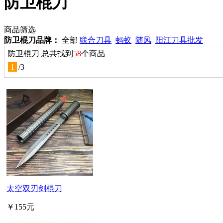
防卫棍刀
商品筛选
防卫棍刀品牌：
全部
联合刀具
蚂蚁
随风
阳江刀具批发
防卫棍刀 总共找到
58
个商品
1
/
3
太空双刃剑棍刀
￥155元