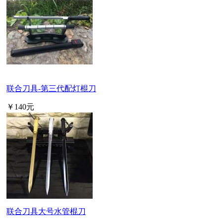
联合刀具-第三代配灯棍刀
￥140元
联合刀具大号水管棍刀