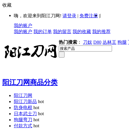
收藏
|
嗨，欢迎来到阳江刀网!
请登录
|
免费注册
|
我的账户
我的账户
我的订单
我的留言
我的收藏
我的推荐
热门搜索
：
刀奴
D80
丛林王
狗腿
阳江刀网商品分类
阳江刀网
阳江刀新品
hot
防身电棍
hot
日本武士刀
hot
狗腿弯刀
hot
付款方式
hot