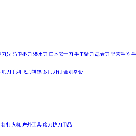
品刀奴
防卫棍刀
潜水刀
日本武士刀
手工猎刀
忍者刀
野营手斧
斗爪刀手刺
飞刀神镖
多用刀钳
金刚拳套
手电
打火机
户外工具
磨刀护刀用品