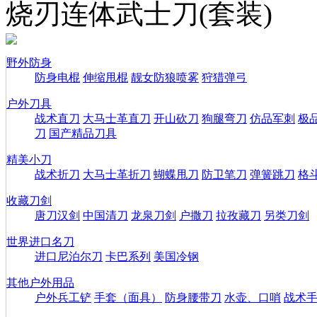
烧刃连体武士刀(套装)
野外防身
防身电棍
伸缩甩棍
靓女防狼喷雾
狩猎弹弓
户外刀具
战术直刀
大马士革直刀
开山砍刀
狗腿弯刀
仿品军刺
极
刀
国产精品刀具
精美小刀
战术折刀
大马士革折刀
蝴蝶甩刀
防卫笔刀
弹簧跳刀
格
收藏刀剑
唐刀汉剑
中国清刀
龙泉刀剑
户撒刀
拉孜藏刀
另类刀剑
世界进口名刀
进口尼泊尔刀
卡巴系列
美国冷钢
其他户外用品
户外兵工铲
手套（面具）
防身腰带刀
水壶、口哨
战术