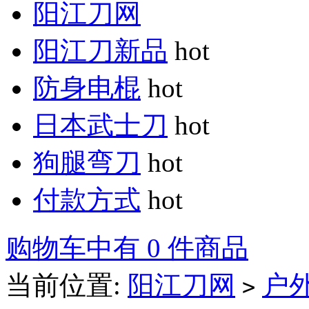
阳江刀网
阳江刀新品
hot
防身电棍
hot
日本武士刀
hot
狗腿弯刀
hot
付款方式
hot
购物车中有 0 件商品
当前位置:
阳江刀网
户
>