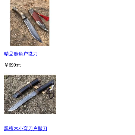
精品鹿角户撒刀
￥690元
黑檀木小弯刀户撒刀