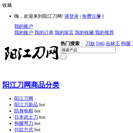
收藏
|
嗨，欢迎来到阳江刀网!
请登录
|
免费注册
|
我的账户
我的账户
我的订单
我的留言
我的收藏
我的推荐
热门搜索
：
刀奴
D80
丛林王
狗腿
阳江刀网商品分类
阳江刀网
阳江刀新品
hot
防身电棍
hot
日本武士刀
hot
狗腿弯刀
hot
付款方式
hot