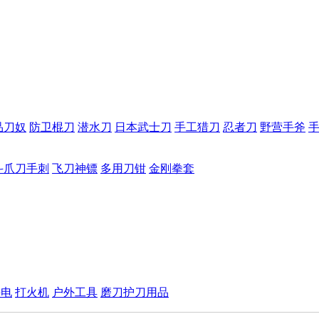
品刀奴
防卫棍刀
潜水刀
日本武士刀
手工猎刀
忍者刀
野营手斧
斗爪刀手刺
飞刀神镖
多用刀钳
金刚拳套
手电
打火机
户外工具
磨刀护刀用品