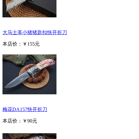
大马士革小猪猪匙扣快开折刀
本店价：
￥155元
梅花DA157快开折刀
本店价：
￥90元