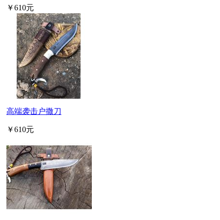
￥610元
高端袭击户撒刀
￥610元