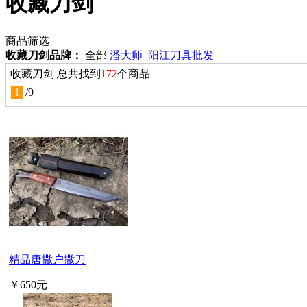
收藏刀剑
商品筛选
收藏刀剑品牌：
全部
潘大师
阳江刀具批发
收藏刀剑 总共找到
172
个商品
1
/
9
精品唐撒户撒刀
￥650元