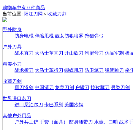
购物车中有 0 件商品
当前位置:
阳江刀网
收藏刀剑
>
野外防身
防身电棍
伸缩甩棍
靓女防狼喷雾
狩猎弹弓
户外刀具
战术直刀
大马士革直刀
开山砍刀
狗腿弯刀
仿品军刺
极
精美小刀
战术折刀
大马士革折刀
蝴蝶甩刀
防卫笔刀
弹簧跳刀
格
收藏刀剑
唐刀汉剑
中国清刀
龙泉刀剑
户撒刀
拉孜藏刀
另类刀剑
世界进口名刀
进口尼泊尔刀
卡巴系列
美国冷钢
其他户外用品
户外兵工铲
手套（面具）
防身腰带刀
水壶、口哨
战术