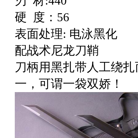
刃 材:440
硬 度：56
表面处理: 电泳黑化
配战术尼龙刀鞘
刀柄用黑扎带人工绕扎
一，可谓一袋双娇！