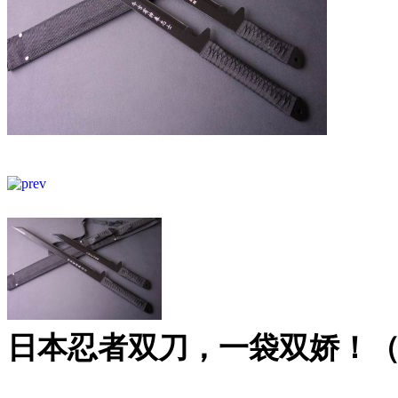
日本忍者双刀，一袋双娇！