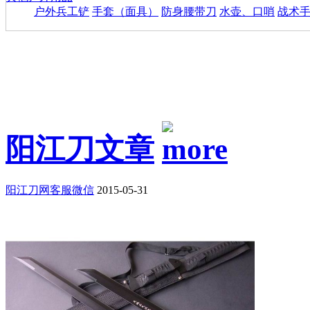
户外兵工铲
手套（面具）
防身腰带刀
水壶、口哨
战术
阳江刀文章
阳江刀网客服微信
2015-05-31