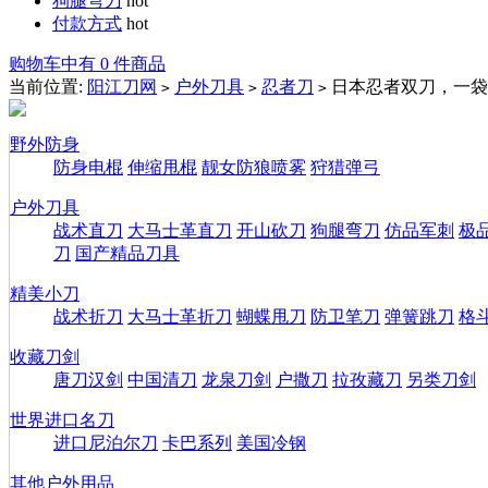
狗腿弯刀
hot
付款方式
hot
购物车中有 0 件商品
当前位置:
阳江刀网
户外刀具
忍者刀
日本忍者双刀，一袋
>
>
>
野外防身
防身电棍
伸缩甩棍
靓女防狼喷雾
狩猎弹弓
户外刀具
战术直刀
大马士革直刀
开山砍刀
狗腿弯刀
仿品军刺
极
刀
国产精品刀具
精美小刀
战术折刀
大马士革折刀
蝴蝶甩刀
防卫笔刀
弹簧跳刀
格
收藏刀剑
唐刀汉剑
中国清刀
龙泉刀剑
户撒刀
拉孜藏刀
另类刀剑
世界进口名刀
进口尼泊尔刀
卡巴系列
美国冷钢
其他户外用品