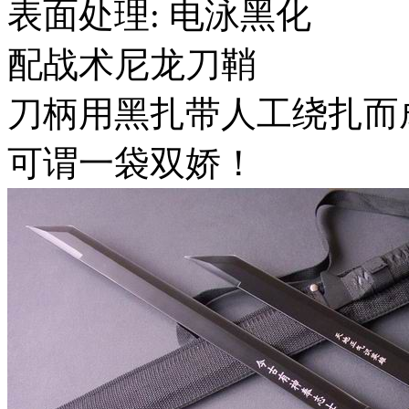
表面处理: 电泳黑化
配战术尼龙刀鞘
刀柄用黑扎带人工绕扎而
可谓一袋双娇！