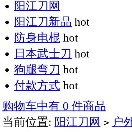
阳江刀网
阳江刀新品
hot
防身电棍
hot
日本武士刀
hot
狗腿弯刀
hot
付款方式
hot
购物车中有 0 件商品
当前位置:
阳江刀网
户
>