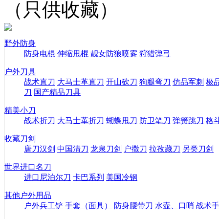
（只供收藏）
野外防身
防身电棍
伸缩甩棍
靓女防狼喷雾
狩猎弹弓
户外刀具
战术直刀
大马士革直刀
开山砍刀
狗腿弯刀
仿品军刺
极
刀
国产精品刀具
精美小刀
战术折刀
大马士革折刀
蝴蝶甩刀
防卫笔刀
弹簧跳刀
格
收藏刀剑
唐刀汉剑
中国清刀
龙泉刀剑
户撒刀
拉孜藏刀
另类刀剑
世界进口名刀
进口尼泊尔刀
卡巴系列
美国冷钢
其他户外用品
户外兵工铲
手套（面具）
防身腰带刀
水壶、口哨
战术