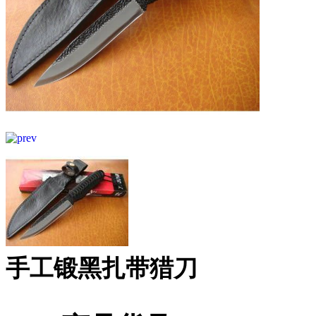
手工锻黑扎带猎刀