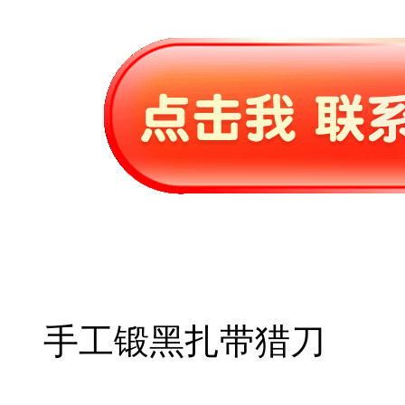
手工锻黑扎带猎刀