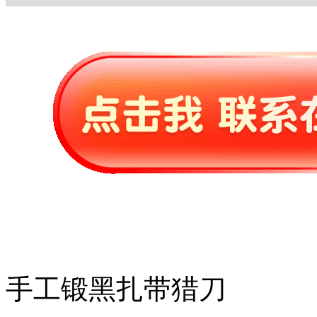
手工锻黑扎带猎刀