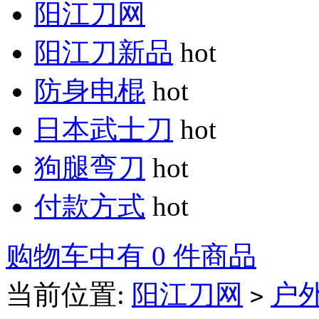
阳江刀网
阳江刀新品
hot
防身电棍
hot
日本武士刀
hot
狗腿弯刀
hot
付款方式
hot
购物车中有 0 件商品
当前位置:
阳江刀网
户
>