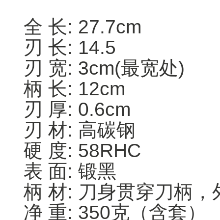
全 长: 27.7cm
刃 长: 14.5
刃 宽: 3cm(最宽处)
柄 长: 12cm
刃 厚: 0.6cm
刃 材: 高碳钢
硬 度: 58RHC
表 面: 锻黑
柄 材: 刀身贯穿刀柄
净 重: 350克（含套）