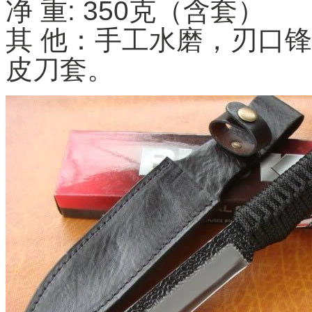
净 重: 350克（含套）
其 他：手工水磨，刃口
皮刀套。