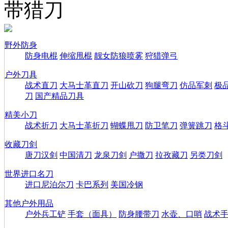
带猎刀
野外防身
防身电棍
伸缩甩棍
靓女防狼喷雾
狩猎弹弓
户外刀具
战术直刀
大马士革直刀
开山砍刀
狗腿弯刀
仿品军刺
极
刀
国产精品刀具
精美小刀
战术折刀
大马士革折刀
蝴蝶甩刀
防卫笔刀
弹簧跳刀
格
收藏刀剑
唐刀汉剑
中国清刀
龙泉刀剑
户撒刀
拉孜藏刀
另类刀剑
世界进口名刀
进口尼泊尔刀
卡巴系列
美国冷钢
其他户外用品
户外兵工铲
手套（面具）
防身腰带刀
水壶、口哨
战术