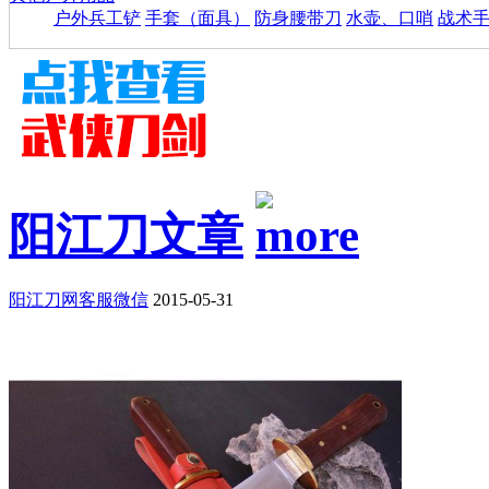
户外兵工铲
手套（面具）
防身腰带刀
水壶、口哨
战术
阳江刀文章
阳江刀网客服微信
2015-05-31