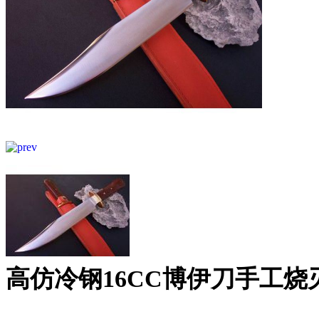
高仿冷钢16CC博伊刀手工烧