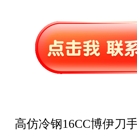
高仿冷钢16CC博伊刀