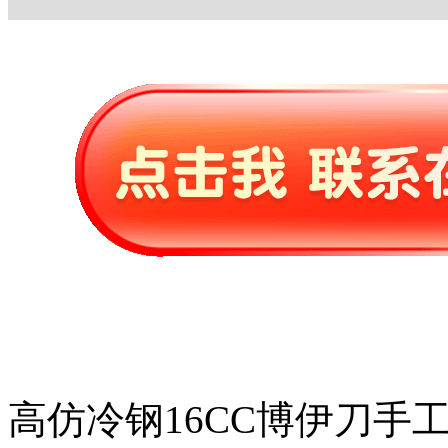
高仿冷钢16CC博伊刀手