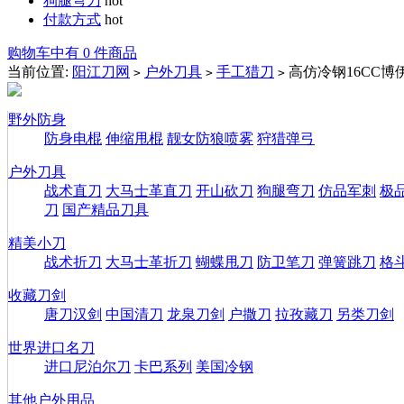
狗腿弯刀
hot
付款方式
hot
购物车中有 0 件商品
当前位置:
阳江刀网
户外刀具
手工猎刀
高仿冷钢16CC
>
>
>
野外防身
防身电棍
伸缩甩棍
靓女防狼喷雾
狩猎弹弓
户外刀具
战术直刀
大马士革直刀
开山砍刀
狗腿弯刀
仿品军刺
极
刀
国产精品刀具
精美小刀
战术折刀
大马士革折刀
蝴蝶甩刀
防卫笔刀
弹簧跳刀
格
收藏刀剑
唐刀汉剑
中国清刀
龙泉刀剑
户撒刀
拉孜藏刀
另类刀剑
世界进口名刀
进口尼泊尔刀
卡巴系列
美国冷钢
其他户外用品