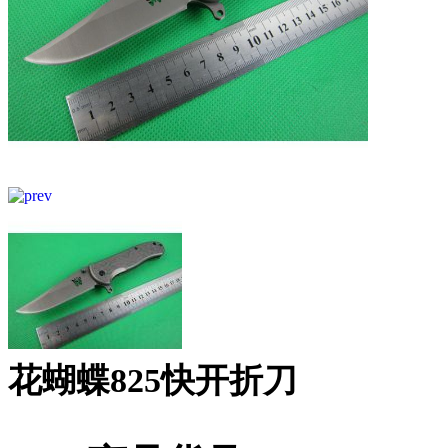
花蝴蝶825快开折刀