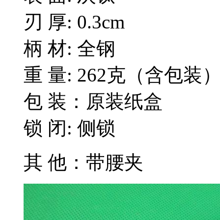
刃 厚: 0.3cm
柄 材: 全钢
重 量: 262克（含包装
包 装：原装纸盒
锁 闭: 侧锁
其 他：带腰夹