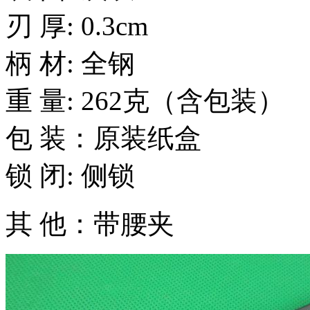
刃 厚: 0.3cm
柄 材: 全钢
重 量: 262克（含包装）
包 装：原装纸盒
锁 闭: 侧锁
其 他：带腰夹