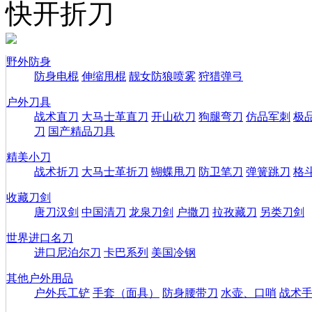
快开折刀
野外防身
防身电棍
伸缩甩棍
靓女防狼喷雾
狩猎弹弓
户外刀具
战术直刀
大马士革直刀
开山砍刀
狗腿弯刀
仿品军刺
极
刀
国产精品刀具
精美小刀
战术折刀
大马士革折刀
蝴蝶甩刀
防卫笔刀
弹簧跳刀
格
收藏刀剑
唐刀汉剑
中国清刀
龙泉刀剑
户撒刀
拉孜藏刀
另类刀剑
世界进口名刀
进口尼泊尔刀
卡巴系列
美国冷钢
其他户外用品
户外兵工铲
手套（面具）
防身腰带刀
水壶、口哨
战术