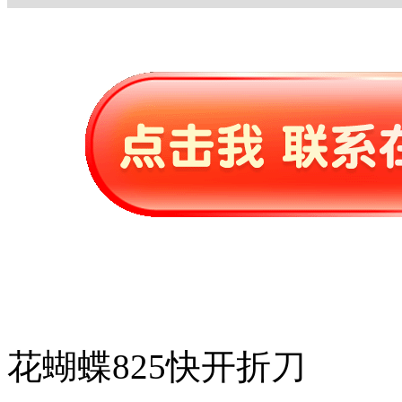
花蝴蝶825快开折刀