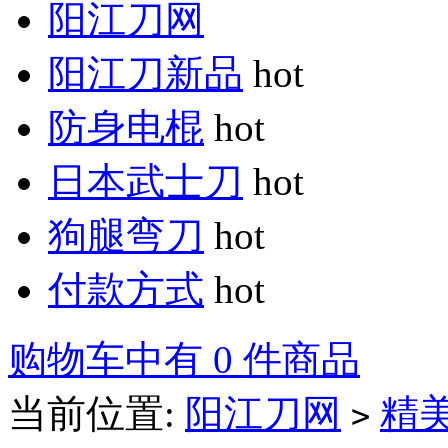
阳江刀网
阳江刀新品
hot
防身电棍
hot
日本武士刀
hot
狗腿弯刀
hot
付款方式
hot
购物车中有 0 件商品
当前位置:
阳江刀网
精
>