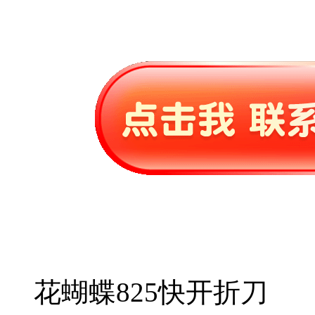
花蝴蝶825快开折刀