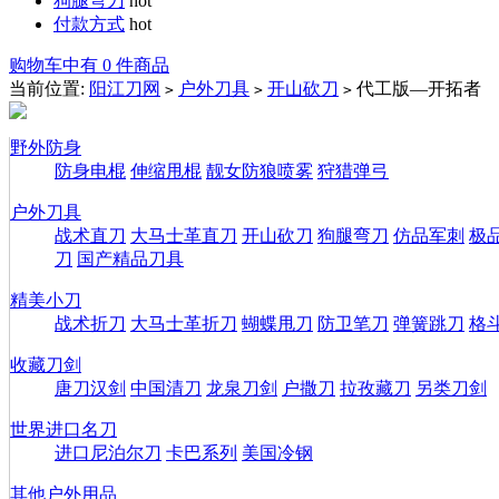
狗腿弯刀
hot
付款方式
hot
购物车中有 0 件商品
当前位置:
阳江刀网
户外刀具
开山砍刀
代工版—开拓者
>
>
>
野外防身
防身电棍
伸缩甩棍
靓女防狼喷雾
狩猎弹弓
户外刀具
战术直刀
大马士革直刀
开山砍刀
狗腿弯刀
仿品军刺
极
刀
国产精品刀具
精美小刀
战术折刀
大马士革折刀
蝴蝶甩刀
防卫笔刀
弹簧跳刀
格
收藏刀剑
唐刀汉剑
中国清刀
龙泉刀剑
户撒刀
拉孜藏刀
另类刀剑
世界进口名刀
进口尼泊尔刀
卡巴系列
美国冷钢
其他户外用品