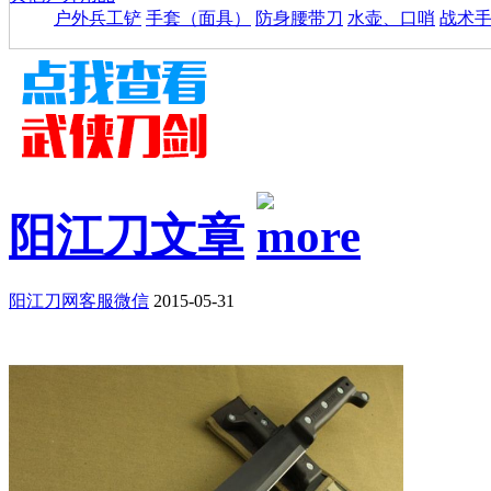
户外兵工铲
手套（面具）
防身腰带刀
水壶、口哨
战术
阳江刀文章
阳江刀网客服微信
2015-05-31