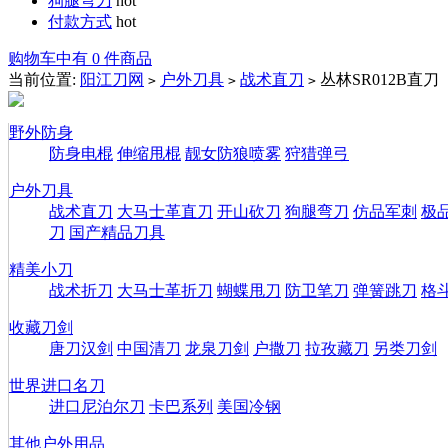
狗腿弯刀
hot
付款方式
hot
购物车中有 0 件商品
当前位置:
阳江刀网
户外刀具
战术直刀
丛林SR012B直刀
>
>
>
野外防身
防身电棍
伸缩甩棍
靓女防狼喷雾
狩猎弹弓
户外刀具
战术直刀
大马士革直刀
开山砍刀
狗腿弯刀
仿品军刺
极
刀
国产精品刀具
精美小刀
战术折刀
大马士革折刀
蝴蝶甩刀
防卫笔刀
弹簧跳刀
格
收藏刀剑
唐刀汉剑
中国清刀
龙泉刀剑
户撒刀
拉孜藏刀
另类刀剑
世界进口名刀
进口尼泊尔刀
卡巴系列
美国冷钢
其他户外用品