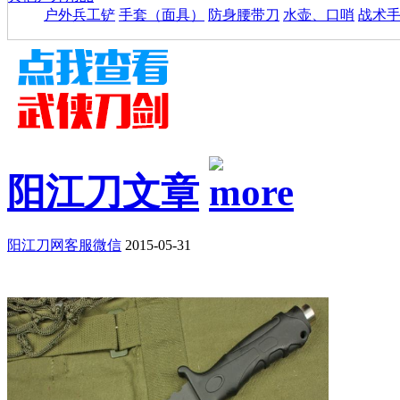
户外兵工铲
手套（面具）
防身腰带刀
水壶、口哨
战术
阳江刀文章
阳江刀网客服微信
2015-05-31