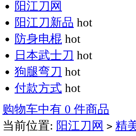
阳江刀网
阳江刀新品
hot
防身电棍
hot
日本武士刀
hot
狗腿弯刀
hot
付款方式
hot
购物车中有 0 件商品
当前位置:
阳江刀网
精
>