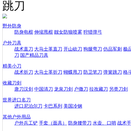
跳刀
野外防身
防身电棍
伸缩甩棍
靓女防狼喷雾
狩猎弹弓
户外刀具
战术直刀
大马士革直刀
开山砍刀
狗腿弯刀
仿品军刺
极
刀
国产精品刀具
精美小刀
战术折刀
大马士革折刀
蝴蝶甩刀
防卫笔刀
弹簧跳刀
格
收藏刀剑
唐刀汉剑
中国清刀
龙泉刀剑
户撒刀
拉孜藏刀
另类刀剑
世界进口名刀
进口尼泊尔刀
卡巴系列
美国冷钢
其他户外用品
户外兵工铲
手套（面具）
防身腰带刀
水壶、口哨
战术