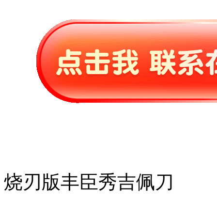
烧刃版丰臣秀吉佩刀