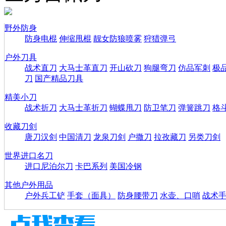
野外防身
防身电棍
伸缩甩棍
靓女防狼喷雾
狩猎弹弓
户外刀具
战术直刀
大马士革直刀
开山砍刀
狗腿弯刀
仿品军刺
极
刀
国产精品刀具
精美小刀
战术折刀
大马士革折刀
蝴蝶甩刀
防卫笔刀
弹簧跳刀
格
收藏刀剑
唐刀汉剑
中国清刀
龙泉刀剑
户撒刀
拉孜藏刀
另类刀剑
世界进口名刀
进口尼泊尔刀
卡巴系列
美国冷钢
其他户外用品
户外兵工铲
手套（面具）
防身腰带刀
水壶、口哨
战术