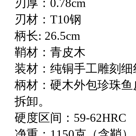
刃厚：0.78cm
刃材：T10钢
柄长: 26.5cm
鞘材：青皮木
装材：纯铜手工雕刻细
柄材：硬木外包珍珠鱼
拆卸。
硬度区间：59-62HRC
净重：1150克（含鞘）