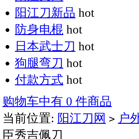
阳江刀新品
hot
防身电棍
hot
日本武士刀
hot
狗腿弯刀
hot
付款方式
hot
购物车中有 0 件商品
当前位置:
阳江刀网
户
>
臣秀吉佩刀