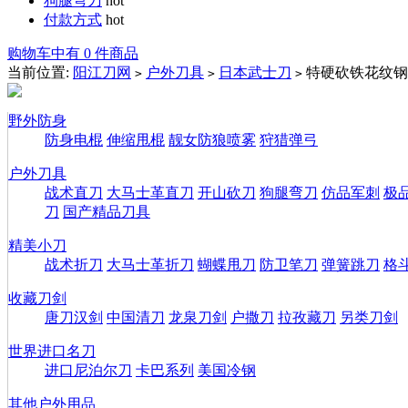
狗腿弯刀
hot
付款方式
hot
购物车中有 0 件商品
当前位置:
阳江刀网
户外刀具
日本武士刀
特硬砍铁花纹钢
>
>
>
野外防身
防身电棍
伸缩甩棍
靓女防狼喷雾
狩猎弹弓
户外刀具
战术直刀
大马士革直刀
开山砍刀
狗腿弯刀
仿品军刺
极
刀
国产精品刀具
精美小刀
战术折刀
大马士革折刀
蝴蝶甩刀
防卫笔刀
弹簧跳刀
格
收藏刀剑
唐刀汉剑
中国清刀
龙泉刀剑
户撒刀
拉孜藏刀
另类刀剑
世界进口名刀
进口尼泊尔刀
卡巴系列
美国冷钢
其他户外用品