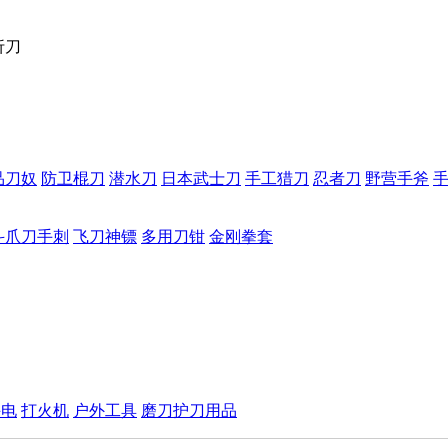
折刀
品刀奴
防卫棍刀
潜水刀
日本武士刀
手工猎刀
忍者刀
野营手斧
斗爪刀手刺
飞刀神镖
多用刀钳
金刚拳套
手电
打火机
户外工具
磨刀护刀用品