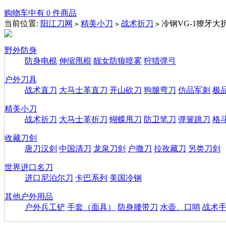
购物车中有 0 件商品
当前位置:
阳江刀网
精美小刀
战术折刀
冷钢VG-1獠牙大
>
>
>
野外防身
防身电棍
伸缩甩棍
靓女防狼喷雾
狩猎弹弓
户外刀具
战术直刀
大马士革直刀
开山砍刀
狗腿弯刀
仿品军刺
极
精美小刀
战术折刀
大马士革折刀
蝴蝶甩刀
防卫笔刀
弹簧跳刀
格
收藏刀剑
唐刀汉剑
中国清刀
龙泉刀剑
户撒刀
拉孜藏刀
另类刀剑
世界进口名刀
进口尼泊尔刀
卡巴系列
美国冷钢
其他户外用品
户外兵工铲
手套（面具）
防身腰带刀
水壶、口哨
战术