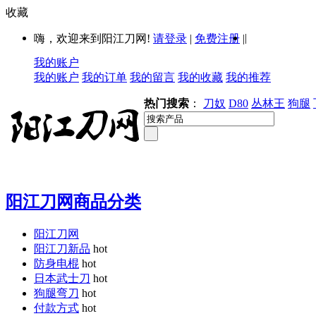
收藏
|
嗨，欢迎来到阳江刀网!
请登录
|
免费注册
|
我的账户
我的账户
我的订单
我的留言
我的收藏
我的推荐
热门搜索
：
刀奴
D80
丛林王
狗腿
阳江刀网商品分类
阳江刀网
阳江刀新品
hot
防身电棍
hot
日本武士刀
hot
狗腿弯刀
hot
付款方式
hot