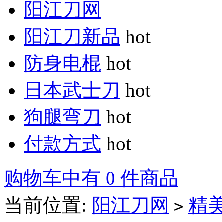
阳江刀网
阳江刀新品
hot
防身电棍
hot
日本武士刀
hot
狗腿弯刀
hot
付款方式
hot
购物车中有 0 件商品
当前位置:
阳江刀网
精
>