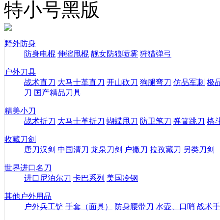
特小号黑版
野外防身
防身电棍
伸缩甩棍
靓女防狼喷雾
狩猎弹弓
户外刀具
战术直刀
大马士革直刀
开山砍刀
狗腿弯刀
仿品军刺
极
刀
国产精品刀具
精美小刀
战术折刀
大马士革折刀
蝴蝶甩刀
防卫笔刀
弹簧跳刀
格
收藏刀剑
唐刀汉剑
中国清刀
龙泉刀剑
户撒刀
拉孜藏刀
另类刀剑
世界进口名刀
进口尼泊尔刀
卡巴系列
美国冷钢
其他户外用品
户外兵工铲
手套（面具）
防身腰带刀
水壶、口哨
战术