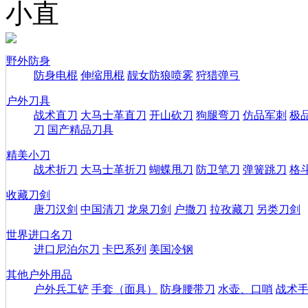
小直
野外防身
防身电棍
伸缩甩棍
靓女防狼喷雾
狩猎弹弓
户外刀具
战术直刀
大马士革直刀
开山砍刀
狗腿弯刀
仿品军刺
极
刀
国产精品刀具
精美小刀
战术折刀
大马士革折刀
蝴蝶甩刀
防卫笔刀
弹簧跳刀
格
收藏刀剑
唐刀汉剑
中国清刀
龙泉刀剑
户撒刀
拉孜藏刀
另类刀剑
世界进口名刀
进口尼泊尔刀
卡巴系列
美国冷钢
其他户外用品
户外兵工铲
手套（面具）
防身腰带刀
水壶、口哨
战术