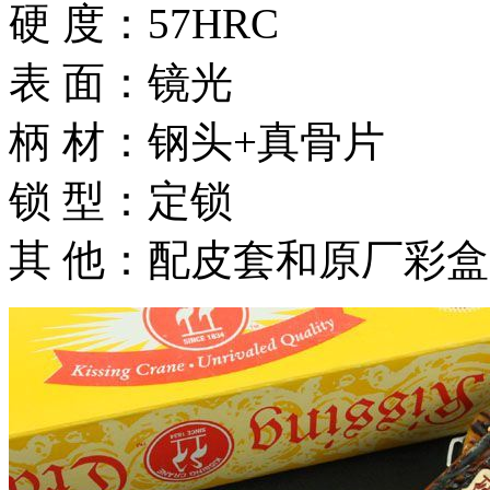
硬 度：57HRC
表 面：镜光
柄 材：钢头+真骨片
锁 型：定锁
其 他：配皮套和原厂彩盒