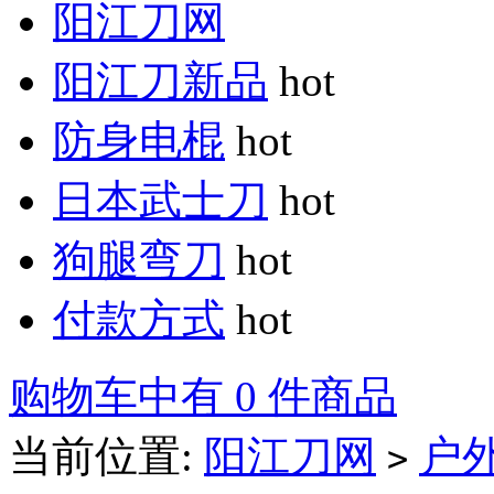
阳江刀网
阳江刀新品
hot
防身电棍
hot
日本武士刀
hot
狗腿弯刀
hot
付款方式
hot
购物车中有 0 件商品
当前位置:
阳江刀网
户
>