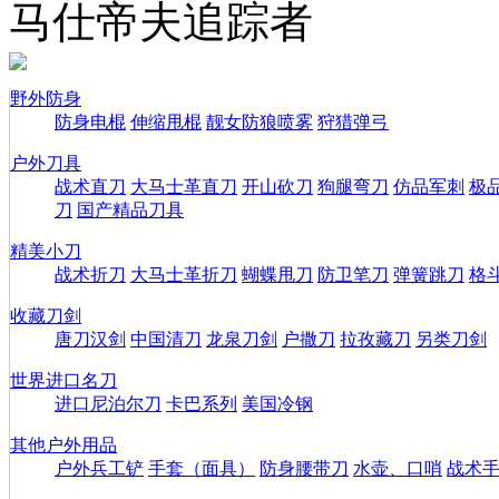
马仕帝夫追踪者
野外防身
防身电棍
伸缩甩棍
靓女防狼喷雾
狩猎弹弓
户外刀具
战术直刀
大马士革直刀
开山砍刀
狗腿弯刀
仿品军刺
极
刀
国产精品刀具
精美小刀
战术折刀
大马士革折刀
蝴蝶甩刀
防卫笔刀
弹簧跳刀
格
收藏刀剑
唐刀汉剑
中国清刀
龙泉刀剑
户撒刀
拉孜藏刀
另类刀剑
世界进口名刀
进口尼泊尔刀
卡巴系列
美国冷钢
其他户外用品
户外兵工铲
手套（面具）
防身腰带刀
水壶、口哨
战术