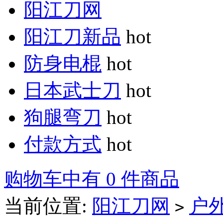
阳江刀网
阳江刀新品
hot
防身电棍
hot
日本武士刀
hot
狗腿弯刀
hot
付款方式
hot
购物车中有 0 件商品
当前位置:
阳江刀网
户
>