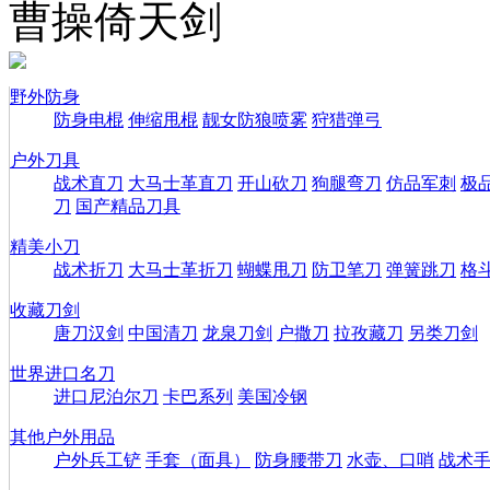
曹操倚天剑
野外防身
防身电棍
伸缩甩棍
靓女防狼喷雾
狩猎弹弓
户外刀具
战术直刀
大马士革直刀
开山砍刀
狗腿弯刀
仿品军刺
极
刀
国产精品刀具
精美小刀
战术折刀
大马士革折刀
蝴蝶甩刀
防卫笔刀
弹簧跳刀
格
收藏刀剑
唐刀汉剑
中国清刀
龙泉刀剑
户撒刀
拉孜藏刀
另类刀剑
世界进口名刀
进口尼泊尔刀
卡巴系列
美国冷钢
其他户外用品
户外兵工铲
手套（面具）
防身腰带刀
水壶、口哨
战术