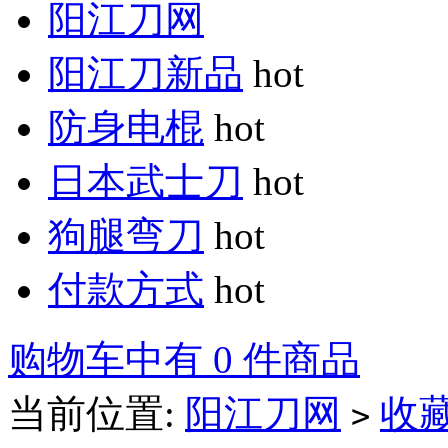
阳江刀网
阳江刀新品
hot
防身电棍
hot
日本武士刀
hot
狗腿弯刀
hot
付款方式
hot
购物车中有 0 件商品
当前位置:
阳江刀网
收
>