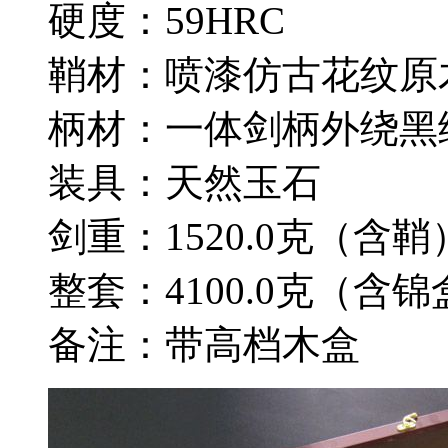
硬度：59HRC
鞘材：喷漆仿古花纹原
柄材：一体剑柄外绕黑
装具：天然玉石
剑重：1520.0克（含鞘
整套：4100.0克（含锦
备注：带高档木盒