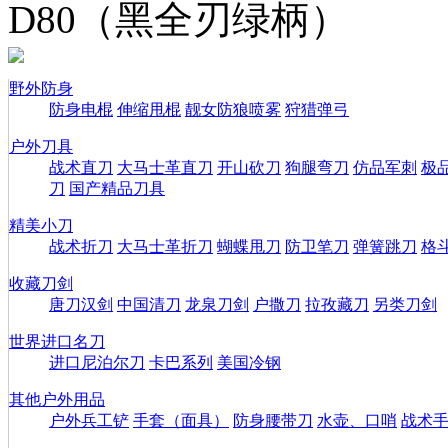
D80（黑全刃绿柄）
野外防身
防身电棍
伸缩甩棍
靓女防狼喷雾
狩猎弹弓
户外刀具
战术直刀
大马士革直刀
开山砍刀
狗腿弯刀
仿品军刺
极
刀
国产精品刀具
精美小刀
战术折刀
大马士革折刀
蝴蝶甩刀
防卫笔刀
弹簧跳刀
格
收藏刀剑
唐刀汉剑
中国清刀
龙泉刀剑
户撒刀
拉孜藏刀
另类刀剑
世界进口名刀
进口尼泊尔刀
卡巴系列
美国冷钢
其他户外用品
户外兵工铲
手套（面具）
防身腰带刀
水壶、口哨
战术