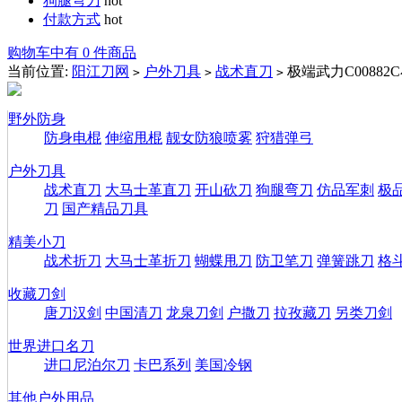
狗腿弯刀
hot
付款方式
hot
购物车中有 0 件商品
当前位置:
阳江刀网
户外刀具
战术直刀
极端武力C00882
>
>
>
野外防身
防身电棍
伸缩甩棍
靓女防狼喷雾
狩猎弹弓
户外刀具
战术直刀
大马士革直刀
开山砍刀
狗腿弯刀
仿品军刺
极
刀
国产精品刀具
精美小刀
战术折刀
大马士革折刀
蝴蝶甩刀
防卫笔刀
弹簧跳刀
格
收藏刀剑
唐刀汉剑
中国清刀
龙泉刀剑
户撒刀
拉孜藏刀
另类刀剑
世界进口名刀
进口尼泊尔刀
卡巴系列
美国冷钢
其他户外用品