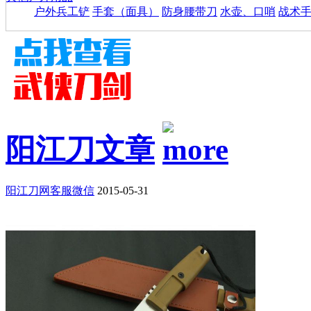
户外兵工铲
手套（面具）
防身腰带刀
水壶、口哨
战术
阳江刀文章
阳江刀网客服微信
2015-05-31