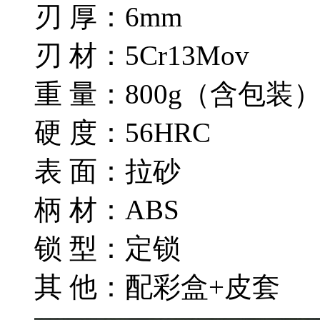
刃 厚：6mm
刃 材：5Cr13Mov
重 量：800g（含包装
硬 度：56HRC
表 面：拉砂
柄 材：ABS
锁 型：定锁
其 他：配彩盒+皮套