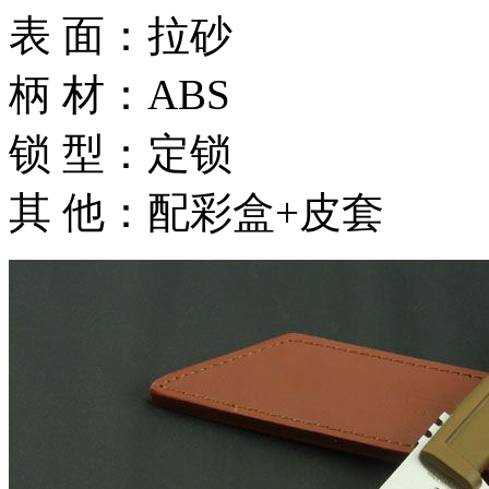
表 面：拉砂
柄 材：ABS
锁 型：定锁
其 他：配彩盒+皮套