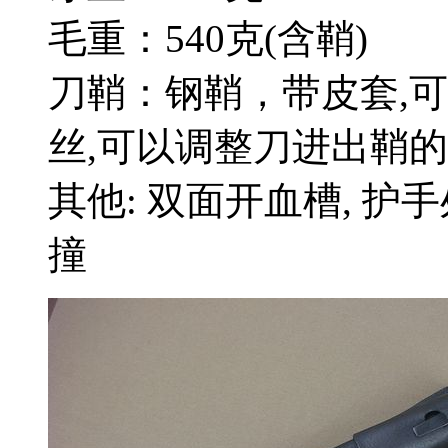
毛重：540克(含鞘)
刀鞘：钢鞘，带皮套,
丝,可以调整刀进出鞘的
其他: 双面开血槽, 护
撞