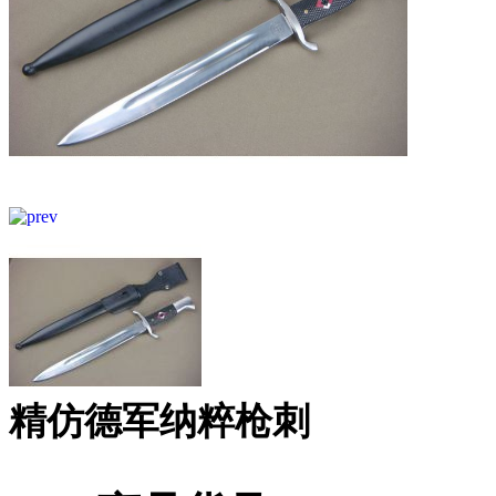
精仿德军纳粹枪刺