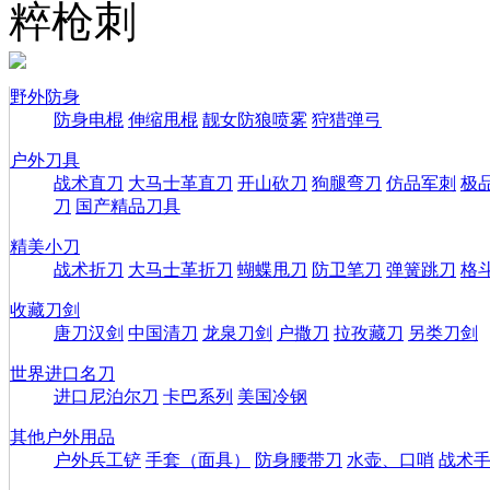
粹枪刺
野外防身
防身电棍
伸缩甩棍
靓女防狼喷雾
狩猎弹弓
户外刀具
战术直刀
大马士革直刀
开山砍刀
狗腿弯刀
仿品军刺
极
刀
国产精品刀具
精美小刀
战术折刀
大马士革折刀
蝴蝶甩刀
防卫笔刀
弹簧跳刀
格
收藏刀剑
唐刀汉剑
中国清刀
龙泉刀剑
户撒刀
拉孜藏刀
另类刀剑
世界进口名刀
进口尼泊尔刀
卡巴系列
美国冷钢
其他户外用品
户外兵工铲
手套（面具）
防身腰带刀
水壶、口哨
战术