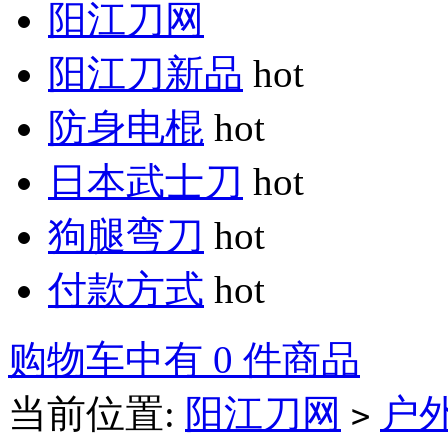
阳江刀网
阳江刀新品
hot
防身电棍
hot
日本武士刀
hot
狗腿弯刀
hot
付款方式
hot
购物车中有 0 件商品
当前位置:
阳江刀网
户
>