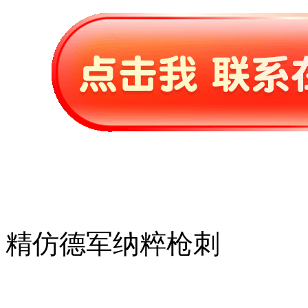
精仿德军纳粹枪刺