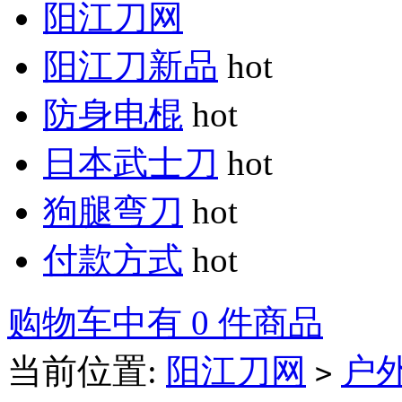
阳江刀网
阳江刀新品
hot
防身电棍
hot
日本武士刀
hot
狗腿弯刀
hot
付款方式
hot
购物车中有 0 件商品
当前位置:
阳江刀网
户
>