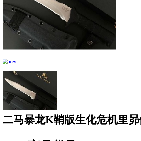
二马暴龙K鞘版生化危机里昴