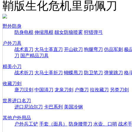
鞘版生化危机里昴佩刀
野外防身
防身电棍
伸缩甩棍
靓女防狼喷雾
狩猎弹弓
户外刀具
战术直刀
大马士革直刀
开山砍刀
狗腿弯刀
仿品军刺
极
刀
国产精品刀具
精美小刀
战术折刀
大马士革折刀
蝴蝶甩刀
防卫笔刀
弹簧跳刀
格
收藏刀剑
唐刀汉剑
中国清刀
龙泉刀剑
户撒刀
拉孜藏刀
另类刀剑
世界进口名刀
进口尼泊尔刀
卡巴系列
美国冷钢
其他户外用品
户外兵工铲
手套（面具）
防身腰带刀
水壶、口哨
战术