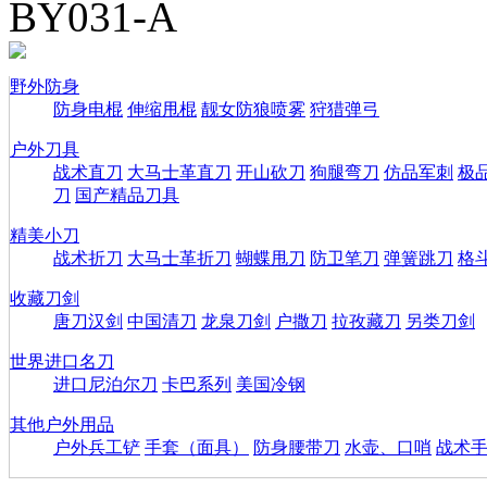
BY031-A
野外防身
防身电棍
伸缩甩棍
靓女防狼喷雾
狩猎弹弓
户外刀具
战术直刀
大马士革直刀
开山砍刀
狗腿弯刀
仿品军刺
极
刀
国产精品刀具
精美小刀
战术折刀
大马士革折刀
蝴蝶甩刀
防卫笔刀
弹簧跳刀
格
收藏刀剑
唐刀汉剑
中国清刀
龙泉刀剑
户撒刀
拉孜藏刀
另类刀剑
世界进口名刀
进口尼泊尔刀
卡巴系列
美国冷钢
其他户外用品
户外兵工铲
手套（面具）
防身腰带刀
水壶、口哨
战术