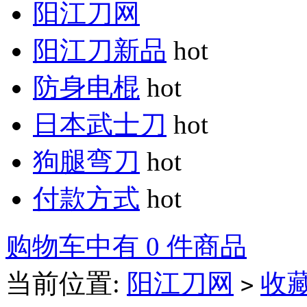
阳江刀网
阳江刀新品
hot
防身电棍
hot
日本武士刀
hot
狗腿弯刀
hot
付款方式
hot
购物车中有 0 件商品
当前位置:
阳江刀网
收
>