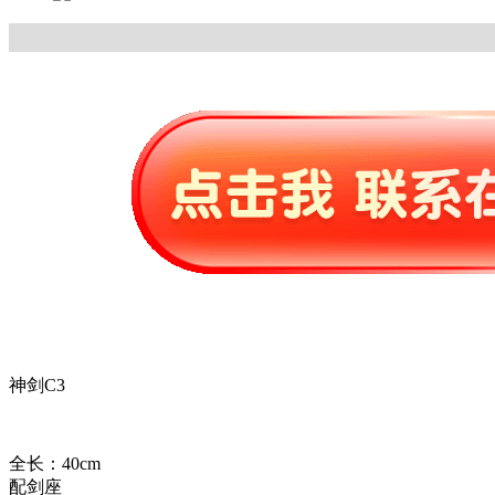
神剑C3
全长：40cm
配剑座