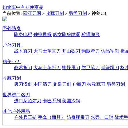
购物车中有 0 件商品
当前位置:
阳江刀网
收藏刀剑
另类刀剑
神剑C3
>
>
>
野外防身
防身电棍
伸缩甩棍
靓女防狼喷雾
狩猎弹弓
户外刀具
战术直刀
大马士革直刀
开山砍刀
狗腿弯刀
仿品军刺
极
精美小刀
战术折刀
大马士革折刀
蝴蝶甩刀
防卫笔刀
弹簧跳刀
格
收藏刀剑
唐刀汉剑
中国清刀
龙泉刀剑
户撒刀
拉孜藏刀
另类刀剑
世界进口名刀
进口尼泊尔刀
卡巴系列
美国冷钢
其他户外用品
户外兵工铲
手套（面具）
防身腰带刀
水壶、口哨
战术