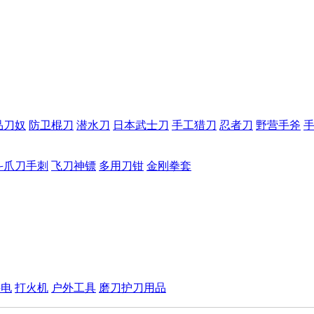
品刀奴
防卫棍刀
潜水刀
日本武士刀
手工猎刀
忍者刀
野营手斧
斗爪刀手刺
飞刀神镖
多用刀钳
金刚拳套
手电
打火机
户外工具
磨刀护刀用品