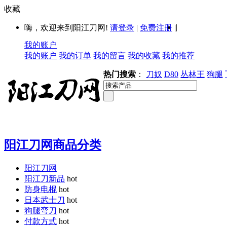
收藏
|
嗨，欢迎来到阳江刀网!
请登录
|
免费注册
|
我的账户
我的账户
我的订单
我的留言
我的收藏
我的推荐
热门搜索
：
刀奴
D80
丛林王
狗腿
阳江刀网商品分类
阳江刀网
阳江刀新品
hot
防身电棍
hot
日本武士刀
hot
狗腿弯刀
hot
付款方式
hot