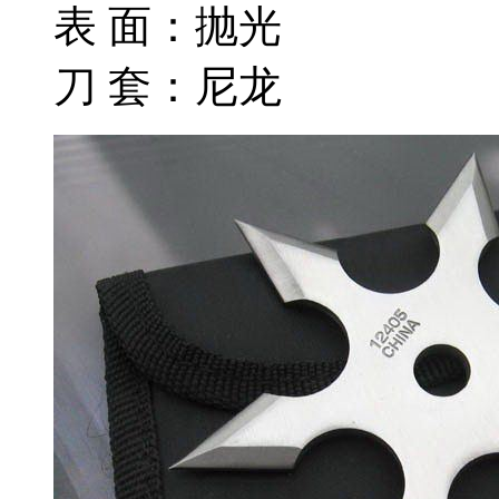
表 面：抛光
刀 套：尼龙