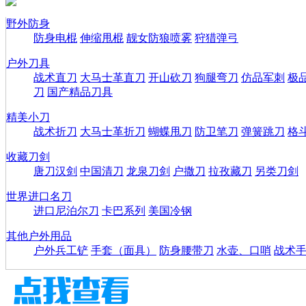
野外防身
防身电棍
伸缩甩棍
靓女防狼喷雾
狩猎弹弓
户外刀具
战术直刀
大马士革直刀
开山砍刀
狗腿弯刀
仿品军刺
极
刀
国产精品刀具
精美小刀
战术折刀
大马士革折刀
蝴蝶甩刀
防卫笔刀
弹簧跳刀
格
收藏刀剑
唐刀汉剑
中国清刀
龙泉刀剑
户撒刀
拉孜藏刀
另类刀剑
世界进口名刀
进口尼泊尔刀
卡巴系列
美国冷钢
其他户外用品
户外兵工铲
手套（面具）
防身腰带刀
水壶、口哨
战术