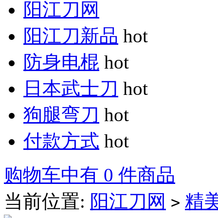
阳江刀网
阳江刀新品
hot
防身电棍
hot
日本武士刀
hot
狗腿弯刀
hot
付款方式
hot
购物车中有 0 件商品
当前位置:
阳江刀网
精
>