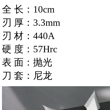
全 长：10cm
刃 厚：3.3mm
刃 材：440A
硬 度：57Hrc
表 面：抛光
刀 套：尼龙