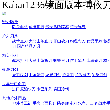
Kabar1236镜面版本搏依
野外防身
防身电棍
伸缩甩棍
靓女防狼喷雾
狩猎弹弓
户外刀具
战术直刀
大马士革直刀
开山砍刀
狗腿弯刀
仿品军刺
极
刀
国产精品刀具
精美小刀
战术折刀
大马士革折刀
蝴蝶甩刀
防卫笔刀
弹簧跳刀
格
收藏刀剑
唐刀汉剑
中国清刀
龙泉刀剑
户撒刀
拉孜藏刀
另类刀剑
世界进口名刀
进口尼泊尔刀
卡巴系列
美国冷钢
其他户外用品
户外兵工铲
手套（面具）
防身腰带刀
水壶、口哨
战术