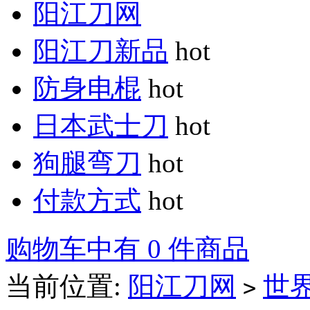
阳江刀网
阳江刀新品
hot
防身电棍
hot
日本武士刀
hot
狗腿弯刀
hot
付款方式
hot
购物车中有 0 件商品
当前位置:
阳江刀网
世
>