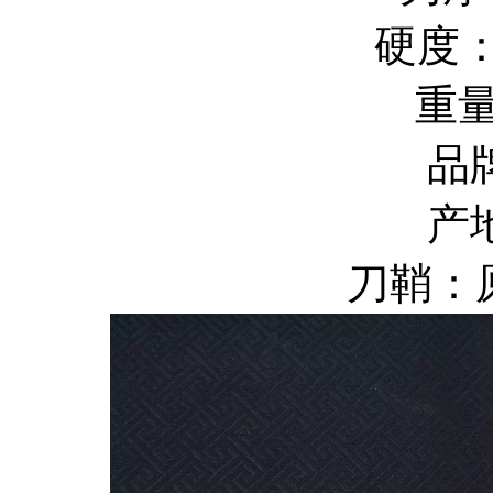
硬度：
重量
品
产
刀鞘：