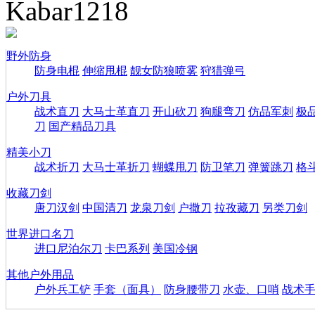
Kabar1218
野外防身
防身电棍
伸缩甩棍
靓女防狼喷雾
狩猎弹弓
户外刀具
战术直刀
大马士革直刀
开山砍刀
狗腿弯刀
仿品军刺
极
刀
国产精品刀具
精美小刀
战术折刀
大马士革折刀
蝴蝶甩刀
防卫笔刀
弹簧跳刀
格
收藏刀剑
唐刀汉剑
中国清刀
龙泉刀剑
户撒刀
拉孜藏刀
另类刀剑
世界进口名刀
进口尼泊尔刀
卡巴系列
美国冷钢
其他户外用品
户外兵工铲
手套（面具）
防身腰带刀
水壶、口哨
战术