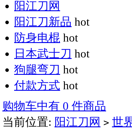
阳江刀网
阳江刀新品
hot
防身电棍
hot
日本武士刀
hot
狗腿弯刀
hot
付款方式
hot
购物车中有 0 件商品
当前位置:
阳江刀网
世
>