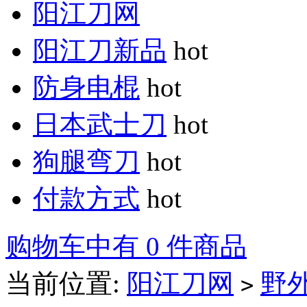
阳江刀网
阳江刀新品
hot
防身电棍
hot
日本武士刀
hot
狗腿弯刀
hot
付款方式
hot
购物车中有 0 件商品
当前位置:
阳江刀网
野
>