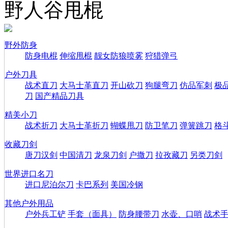
野人谷甩棍
野外防身
防身电棍
伸缩甩棍
靓女防狼喷雾
狩猎弹弓
户外刀具
战术直刀
大马士革直刀
开山砍刀
狗腿弯刀
仿品军刺
极
刀
国产精品刀具
精美小刀
战术折刀
大马士革折刀
蝴蝶甩刀
防卫笔刀
弹簧跳刀
格
收藏刀剑
唐刀汉剑
中国清刀
龙泉刀剑
户撒刀
拉孜藏刀
另类刀剑
世界进口名刀
进口尼泊尔刀
卡巴系列
美国冷钢
其他户外用品
户外兵工铲
手套（面具）
防身腰带刀
水壶、口哨
战术