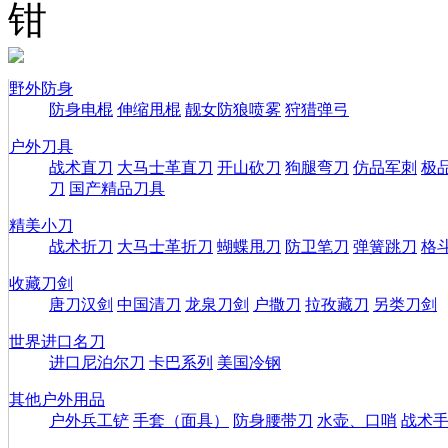
钳
野外防身
防身电棍
伸缩甩棍
靓女防狼喷雾
狩猎弹弓
户外刀具
战术直刀
大马士革直刀
开山砍刀
狗腿弯刀
仿品军刺
极
刀
国产精品刀具
精美小刀
战术折刀
大马士革折刀
蝴蝶甩刀
防卫笔刀
弹簧跳刀
格
收藏刀剑
唐刀汉剑
中国清刀
龙泉刀剑
户撒刀
拉孜藏刀
另类刀剑
世界进口名刀
进口尼泊尔刀
卡巴系列
美国冷钢
其他户外用品
户外兵工铲
手套（面具）
防身腰带刀
水壶、口哨
战术