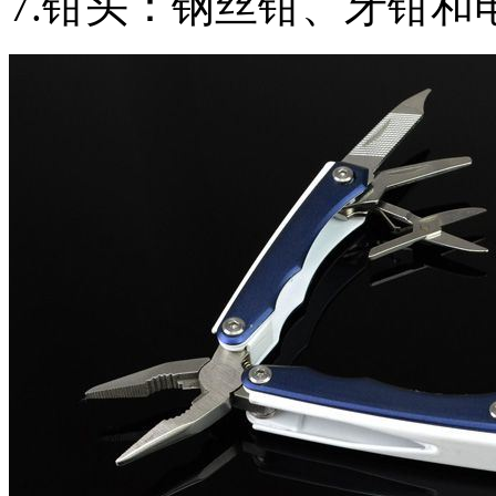
7.钳头：钢丝钳、牙钳和