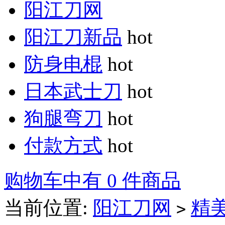
阳江刀网
阳江刀新品
hot
防身电棍
hot
日本武士刀
hot
狗腿弯刀
hot
付款方式
hot
购物车中有 0 件商品
当前位置:
阳江刀网
精
>