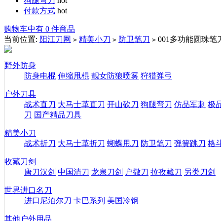
狗腿弯刀
hot
付款方式
hot
购物车中有 0 件商品
当前位置:
阳江刀网
精美小刀
防卫笔刀
001多功能圆珠笔
>
>
>
野外防身
防身电棍
伸缩甩棍
靓女防狼喷雾
狩猎弹弓
户外刀具
战术直刀
大马士革直刀
开山砍刀
狗腿弯刀
仿品军刺
极
刀
国产精品刀具
精美小刀
战术折刀
大马士革折刀
蝴蝶甩刀
防卫笔刀
弹簧跳刀
格
收藏刀剑
唐刀汉剑
中国清刀
龙泉刀剑
户撒刀
拉孜藏刀
另类刀剑
世界进口名刀
进口尼泊尔刀
卡巴系列
美国冷钢
其他户外用品