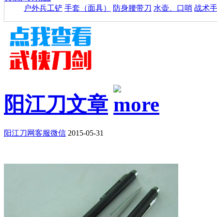
户外兵工铲
手套（面具）
防身腰带刀
水壶、口哨
战术
阳江刀文章
阳江刀网客服微信
2015-05-31