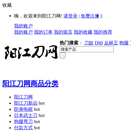
收藏
|
嗨，欢迎来到阳江刀网!
请登录
|
免费注册
|
我的账户
我的账户
我的订单
我的留言
我的收藏
我的推荐
热门搜索
：
刀奴
D80
丛林王
狗腿
阳江刀网商品分类
阳江刀网
阳江刀新品
hot
防身电棍
hot
日本武士刀
hot
狗腿弯刀
hot
付款方式
hot