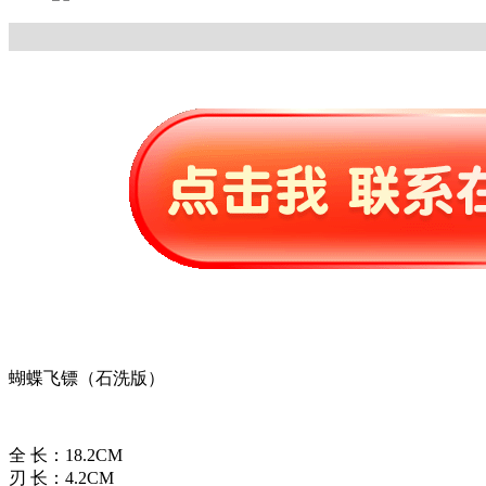
蝴蝶飞镖（石洗版）
全 长：18.2CM
刃 长：4.2CM