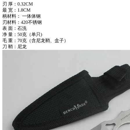
刃 厚：0.32CM
最 宽：1.8CM
柄材料： 一体体钢
刃材料：420不锈钢
表 面：石洗
净 量：50克（单只)
毛 重：70克（含尼龙鞘、盒子）
刀 鞘：尼龙