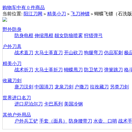
购物车中有 0 件商品
当前位置:
阳江刀网
精美小刀
飞刀神镖
蝴蝶飞镖（石洗版
>
>
>
野外防身
防身电棍
伸缩甩棍
靓女防狼喷雾
狩猎弹弓
户外刀具
战术直刀
大马士革直刀
开山砍刀
狗腿弯刀
仿品军刺
极
精美小刀
战术折刀
大马士革折刀
蝴蝶甩刀
防卫笔刀
弹簧跳刀
格
收藏刀剑
唐刀汉剑
中国清刀
龙泉刀剑
户撒刀
拉孜藏刀
另类刀剑
世界进口名刀
进口尼泊尔刀
卡巴系列
美国冷钢
其他户外用品
户外兵工铲
手套（面具）
防身腰带刀
水壶、口哨
战术