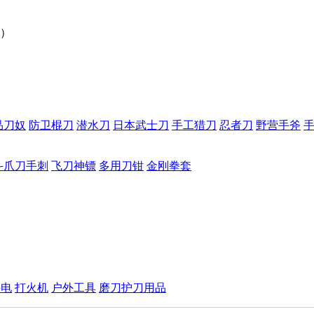
）
品刀奴
防卫棍刀
潜水刀
日本武士刀
手工猎刀
忍者刀
野营手斧
斗爪刀手刺
飞刀神镖
多用刀钳
金刚拳套
手电
打火机
户外工具
磨刀护刀用品