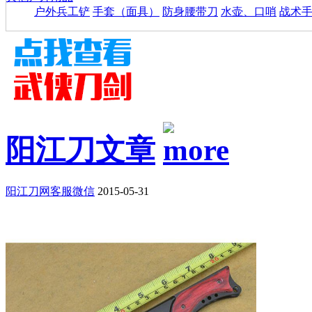
户外兵工铲
手套（面具）
防身腰带刀
水壶、口哨
战术
阳江刀文章
阳江刀网客服微信
2015-05-31