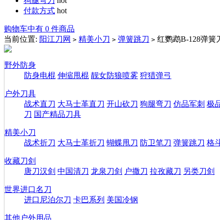
狗腿弯刀
hot
付款方式
hot
购物车中有 0 件商品
当前位置:
阳江刀网
精美小刀
弹簧跳刀
红鹦鹉B-128弹簧
>
>
>
野外防身
防身电棍
伸缩甩棍
靓女防狼喷雾
狩猎弹弓
户外刀具
战术直刀
大马士革直刀
开山砍刀
狗腿弯刀
仿品军刺
极
刀
国产精品刀具
精美小刀
战术折刀
大马士革折刀
蝴蝶甩刀
防卫笔刀
弹簧跳刀
格
收藏刀剑
唐刀汉剑
中国清刀
龙泉刀剑
户撒刀
拉孜藏刀
另类刀剑
世界进口名刀
进口尼泊尔刀
卡巴系列
美国冷钢
其他户外用品