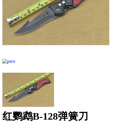
红鹦鹉B-128弹簧刀