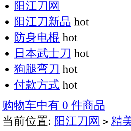
阳江刀网
阳江刀新品
hot
防身电棍
hot
日本武士刀
hot
狗腿弯刀
hot
付款方式
hot
购物车中有 0 件商品
当前位置:
阳江刀网
精
>