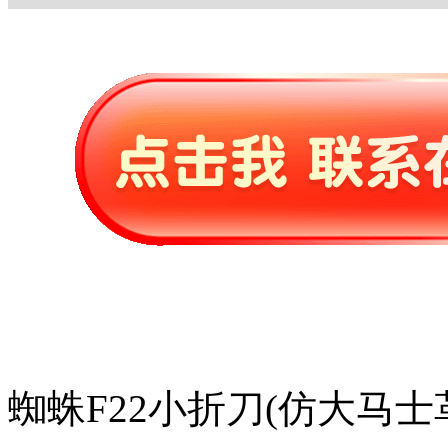
蜘蛛F22小折刀(仿大马士