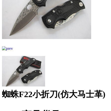
蜘蛛F22小折刀(仿大马士革)