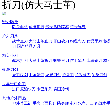
折刀(仿大马士革)
野外防身
防身电棍
伸缩甩棍
靓女防狼喷雾
狩猎弹弓
户外刀具
战术直刀
大马士革直刀
开山砍刀
狗腿弯刀
仿品军刺
极
刀
国产精品刀具
精美小刀
战术折刀
大马士革折刀
蝴蝶甩刀
防卫笔刀
弹簧跳刀
格
收藏刀剑
唐刀汉剑
中国清刀
龙泉刀剑
户撒刀
拉孜藏刀
另类刀剑
世界进口名刀
进口尼泊尔刀
卡巴系列
美国冷钢
其他户外用品
户外兵工铲
手套（面具）
防身腰带刀
水壶、口哨
战术