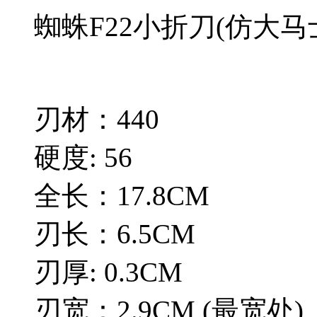
蜘蛛F22小折刀(仿大马
刃材：440
硬度: 56
全长：17.8CM
刃长：6.5CM
刃厚: 0.3CM
刃宽：2.9CM (最宽处)