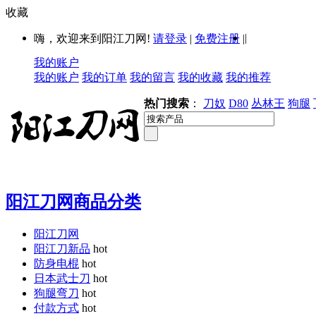
收藏
|
嗨，欢迎来到阳江刀网!
请登录
|
免费注册
|
我的账户
我的账户
我的订单
我的留言
我的收藏
我的推荐
热门搜索
：
刀奴
D80
丛林王
狗腿
阳江刀网商品分类
阳江刀网
阳江刀新品
hot
防身电棍
hot
日本武士刀
hot
狗腿弯刀
hot
付款方式
hot