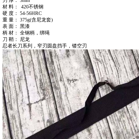
刃 厚： 3mm
材 料： 420不锈钢
硬 度： 54-56HRC
重 量： 375g(含尼龙套)
表 面： 黑漆
柄 材： 全钢柄，绑绳
刀 鞘： 尼龙
忍者长刀系列，窄刃圆盘挡手，镂空刃