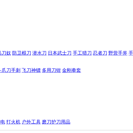
品刀奴
防卫棍刀
潜水刀
日本武士刀
手工猎刀
忍者刀
野营手斧
斗爪刀手刺
飞刀神镖
多用刀钳
金刚拳套
手电
打火机
户外工具
磨刀护刀用品