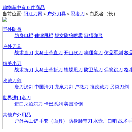
购物车中有 0 件商品
当前位置:
阳江刀网
户外刀具
忍者刀
白忍者（长）
>
>
>
野外防身
防身电棍
伸缩甩棍
靓女防狼喷雾
狩猎弹弓
户外刀具
战术直刀
大马士革直刀
开山砍刀
狗腿弯刀
仿品军刺
极
精美小刀
战术折刀
大马士革折刀
蝴蝶甩刀
防卫笔刀
弹簧跳刀
格
收藏刀剑
唐刀汉剑
中国清刀
龙泉刀剑
户撒刀
拉孜藏刀
另类刀剑
世界进口名刀
进口尼泊尔刀
卡巴系列
美国冷钢
其他户外用品
户外兵工铲
手套（面具）
防身腰带刀
水壶、口哨
战术