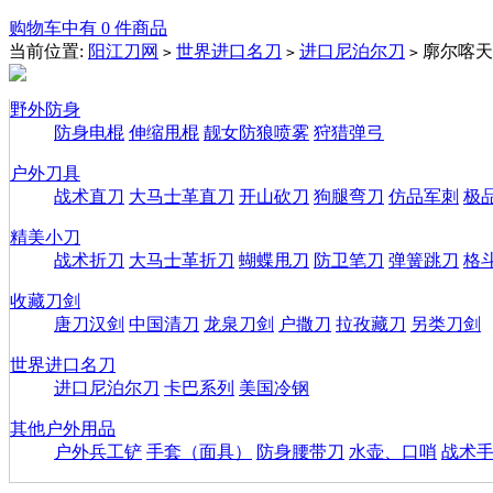
购物车中有 0 件商品
当前位置:
阳江刀网
世界进口名刀
进口尼泊尔刀
廓尔喀天
>
>
>
野外防身
防身电棍
伸缩甩棍
靓女防狼喷雾
狩猎弹弓
户外刀具
战术直刀
大马士革直刀
开山砍刀
狗腿弯刀
仿品军刺
极
精美小刀
战术折刀
大马士革折刀
蝴蝶甩刀
防卫笔刀
弹簧跳刀
格
收藏刀剑
唐刀汉剑
中国清刀
龙泉刀剑
户撒刀
拉孜藏刀
另类刀剑
世界进口名刀
进口尼泊尔刀
卡巴系列
美国冷钢
其他户外用品
户外兵工铲
手套（面具）
防身腰带刀
水壶、口哨
战术