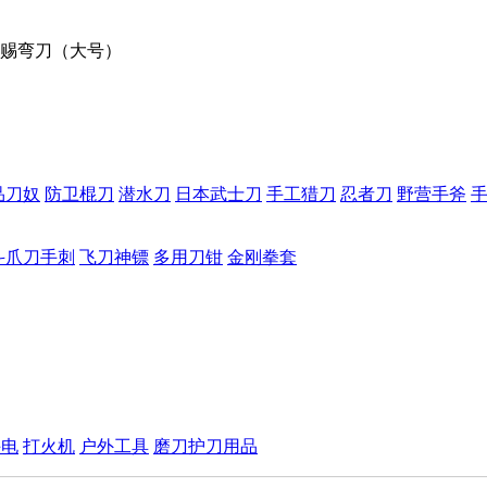
赐弯刀（大号）
品刀奴
防卫棍刀
潜水刀
日本武士刀
手工猎刀
忍者刀
野营手斧
斗爪刀手刺
飞刀神镖
多用刀钳
金刚拳套
手电
打火机
户外工具
磨刀护刀用品