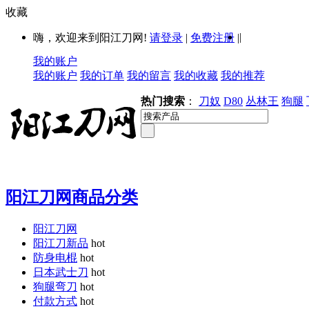
收藏
|
嗨，欢迎来到阳江刀网!
请登录
|
免费注册
|
我的账户
我的账户
我的订单
我的留言
我的收藏
我的推荐
热门搜索
：
刀奴
D80
丛林王
狗腿
阳江刀网商品分类
阳江刀网
阳江刀新品
hot
防身电棍
hot
日本武士刀
hot
狗腿弯刀
hot
付款方式
hot