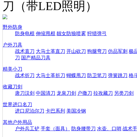
刀（带LED照明）
野外防身
防身电棍
伸缩甩棍
靓女防狼喷雾
狩猎弹弓
户外刀具
战术直刀
大马士革直刀
开山砍刀
狗腿弯刀
仿品军刺
极
刀
国产精品刀具
精美小刀
战术折刀
大马士革折刀
蝴蝶甩刀
防卫笔刀
弹簧跳刀
格
收藏刀剑
唐刀汉剑
中国清刀
龙泉刀剑
户撒刀
拉孜藏刀
另类刀剑
世界进口名刀
进口尼泊尔刀
卡巴系列
美国冷钢
其他户外用品
户外兵工铲
手套（面具）
防身腰带刀
水壶、口哨
战术