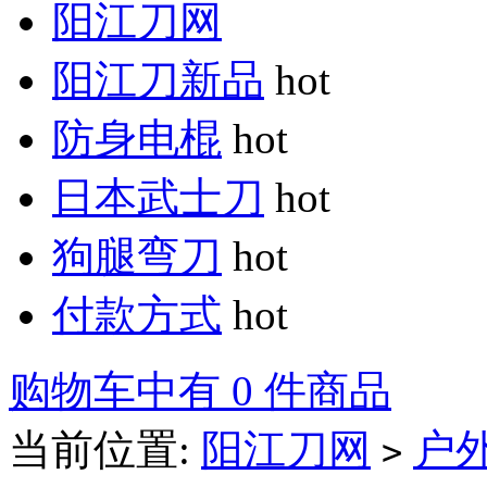
阳江刀网
阳江刀新品
hot
防身电棍
hot
日本武士刀
hot
狗腿弯刀
hot
付款方式
hot
购物车中有 0 件商品
当前位置:
阳江刀网
户
>