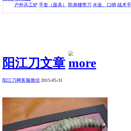
户外兵工铲
手套（面具）
防身腰带刀
水壶、口哨
战术
阳江刀文章
阳江刀网客服微信
2015-05-31