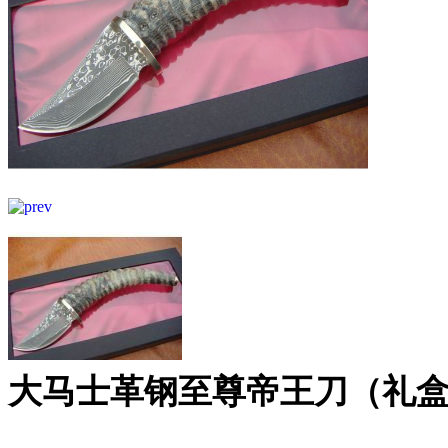
大马士革钢至尊帝王刀（礼