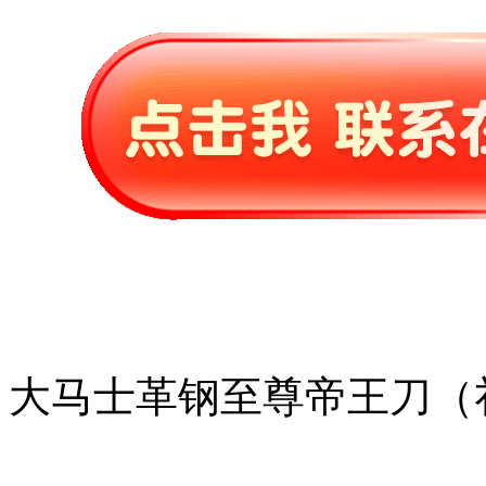
大马士革钢至尊帝王刀（