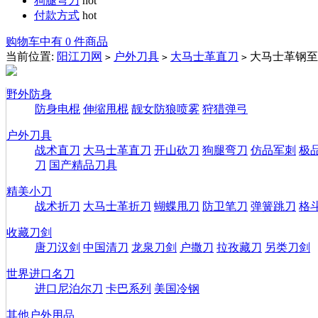
狗腿弯刀
hot
付款方式
hot
购物车中有 0 件商品
当前位置:
阳江刀网
户外刀具
大马士革直刀
大马士革钢至
>
>
>
野外防身
防身电棍
伸缩甩棍
靓女防狼喷雾
狩猎弹弓
户外刀具
战术直刀
大马士革直刀
开山砍刀
狗腿弯刀
仿品军刺
极
刀
国产精品刀具
精美小刀
战术折刀
大马士革折刀
蝴蝶甩刀
防卫笔刀
弹簧跳刀
格
收藏刀剑
唐刀汉剑
中国清刀
龙泉刀剑
户撒刀
拉孜藏刀
另类刀剑
世界进口名刀
进口尼泊尔刀
卡巴系列
美国冷钢
其他户外用品