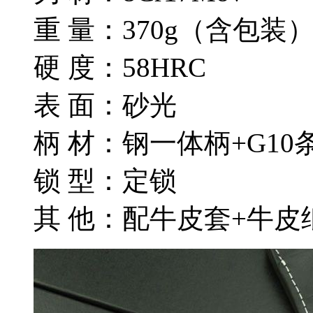
重 量：370g（含包装
硬 度：58HRC
表 面：砂光
柄 材：钢一体柄+G10
锁 型：定锁
其 他：配牛皮套+牛皮