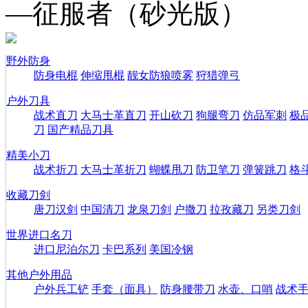
—征服者（砂光版）
野外防身
防身电棍
伸缩甩棍
靓女防狼喷雾
狩猎弹弓
户外刀具
战术直刀
大马士革直刀
开山砍刀
狗腿弯刀
仿品军刺
极
刀
国产精品刀具
精美小刀
战术折刀
大马士革折刀
蝴蝶甩刀
防卫笔刀
弹簧跳刀
格
收藏刀剑
唐刀汉剑
中国清刀
龙泉刀剑
户撒刀
拉孜藏刀
另类刀剑
世界进口名刀
进口尼泊尔刀
卡巴系列
美国冷钢
其他户外用品
户外兵工铲
手套（面具）
防身腰带刀
水壶、口哨
战术