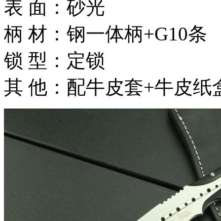
表 面：砂光
柄 材：钢一体柄+G10条
锁 型：定锁
其 他：配牛皮套+牛皮纸