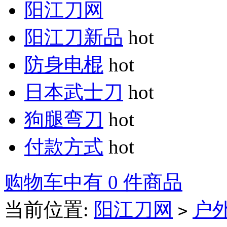
阳江刀网
阳江刀新品
hot
防身电棍
hot
日本武士刀
hot
狗腿弯刀
hot
付款方式
hot
购物车中有 0 件商品
当前位置:
阳江刀网
户
>