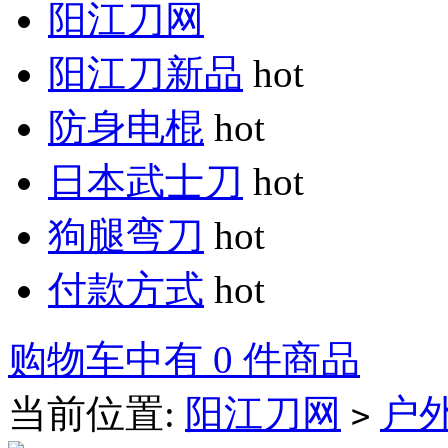
阳江刀网
阳江刀新品
hot
防身电棍
hot
日本武士刀
hot
狗腿弯刀
hot
付款方式
hot
购物车中有 0 件商品
当前位置:
阳江刀网
户
>