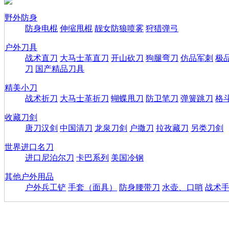
野外防身
防身电棍
伸缩甩棍
靓女防狼喷雾
狩猎弹弓
户外刀具
战术直刀
大马士革直刀
开山砍刀
狗腿弯刀
仿品军刺
极
刀
国产精品刀具
精美小刀
战术折刀
大马士革折刀
蝴蝶甩刀
防卫笔刀
弹簧跳刀
格
收藏刀剑
唐刀汉剑
中国清刀
龙泉刀剑
户撒刀
拉孜藏刀
另类刀剑
世界进口名刀
进口尼泊尔刀
卡巴系列
美国冷钢
其他户外用品
户外兵工铲
手套（面具）
防身腰带刀
水壶、口哨
战术