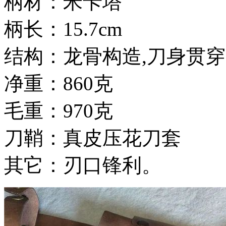
柄材：米卡塔
柄长：15.7cm
结构：龙骨构造,刀身贯
净重：860克
毛重：970克
刀鞘：真皮压花刀套
其它：刃口锋利。