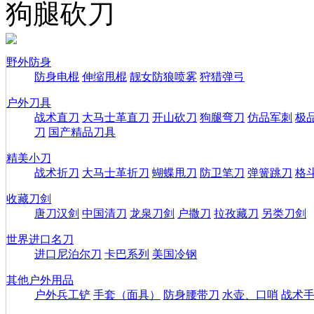
狗腿砍刀
野外防身
防身电棍
伸缩甩棍
靓女防狼喷雾
狩猎弹弓
户外刀具
战术直刀
大马士革直刀
开山砍刀
狗腿弯刀
仿品军刺
极
刀
国产精品刀具
精美小刀
战术折刀
大马士革折刀
蝴蝶甩刀
防卫笔刀
弹簧跳刀
格
收藏刀剑
唐刀汉剑
中国清刀
龙泉刀剑
户撒刀
拉孜藏刀
另类刀剑
世界进口名刀
进口尼泊尔刀
卡巴系列
美国冷钢
其他户外用品
户外兵工铲
手套（面具）
防身腰带刀
水壶、口哨
战术