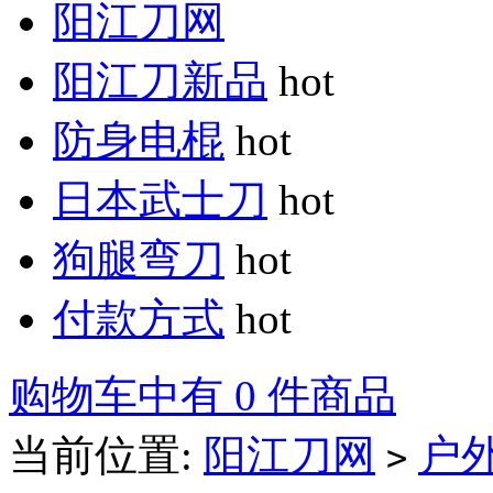
阳江刀网
阳江刀新品
hot
防身电棍
hot
日本武士刀
hot
狗腿弯刀
hot
付款方式
hot
购物车中有 0 件商品
当前位置:
阳江刀网
户
>