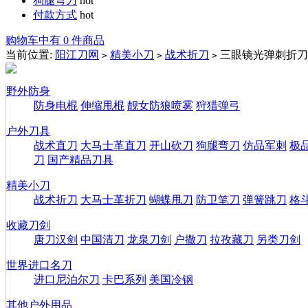
狗腿弯刀
hot
付款方式
hot
购物车中有 0 件商品
当前位置:
阳江刀网
精美小刀
战术折刀
三眼镜光弹刺折刀
>
>
>
野外防身
防身电棍
伸缩甩棍
靓女防狼喷雾
狩猎弹弓
户外刀具
战术直刀
大马士革直刀
开山砍刀
狗腿弯刀
仿品军刺
极
刀
国产精品刀具
精美小刀
战术折刀
大马士革折刀
蝴蝶甩刀
防卫笔刀
弹簧跳刀
格
收藏刀剑
唐刀汉剑
中国清刀
龙泉刀剑
户撒刀
拉孜藏刀
另类刀剑
世界进口名刀
进口尼泊尔刀
卡巴系列
美国冷钢
其他户外用品