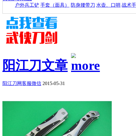
户外兵工铲
手套（面具）
防身腰带刀
水壶、口哨
战术
阳江刀文章
阳江刀网客服微信
2015-05-31