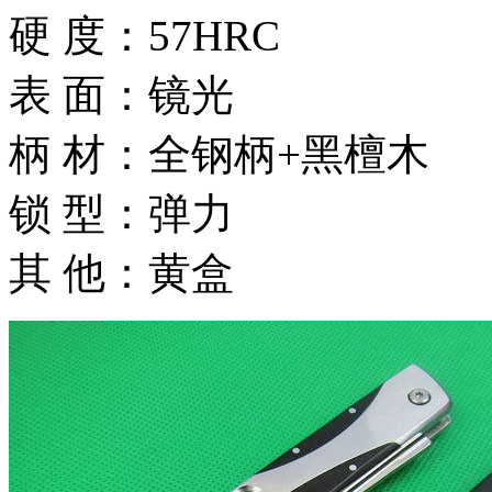
硬 度：57HRC
表 面：镜光
柄 材：全钢柄+黑檀木
锁 型：弹力
其 他：黄盒