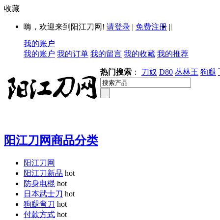
收藏
|
嗨，欢迎来到阳江刀网!
请登录
|
免费注册
|
我的账户
我的账户
我的订单
我的留言
我的收藏
我的推荐
热门搜索
：
刀奴
D80
丛林王
狗腿
阳江刀网商品分类
阳江刀网
阳江刀新品
hot
防身电棍
hot
日本武士刀
hot
狗腿弯刀
hot
付款方式
hot