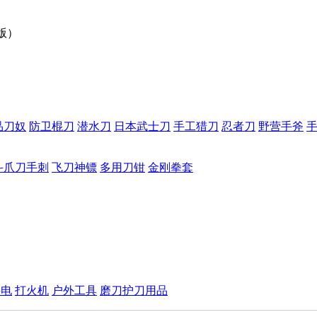
版）
品刀奴
防卫棍刀
潜水刀
日本武士刀
手工猎刀
忍者刀
野营手斧
斗爪刀手刺
飞刀神镖
多用刀钳
金刚拳套
手电
打火机
户外工具
磨刀护刀用品