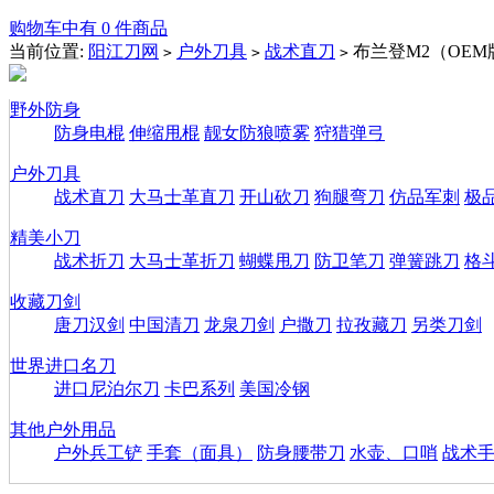
购物车中有 0 件商品
当前位置:
阳江刀网
户外刀具
战术直刀
布兰登M2（OEM
>
>
>
野外防身
防身电棍
伸缩甩棍
靓女防狼喷雾
狩猎弹弓
户外刀具
战术直刀
大马士革直刀
开山砍刀
狗腿弯刀
仿品军刺
极
精美小刀
战术折刀
大马士革折刀
蝴蝶甩刀
防卫笔刀
弹簧跳刀
格
收藏刀剑
唐刀汉剑
中国清刀
龙泉刀剑
户撒刀
拉孜藏刀
另类刀剑
世界进口名刀
进口尼泊尔刀
卡巴系列
美国冷钢
其他户外用品
户外兵工铲
手套（面具）
防身腰带刀
水壶、口哨
战术