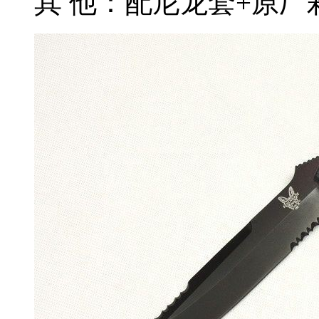
其 他：配尼龙套+原厂