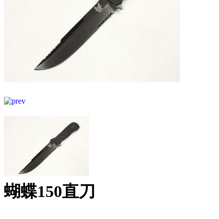
蝴蝶150直刀