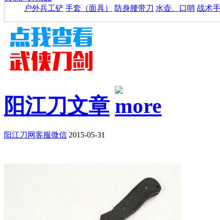
户外兵工铲
手套（面具）
防身腰带刀
水壶、口哨
战术
阳江刀文章
阳江刀网客服微信
2015-05-31