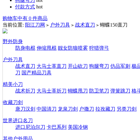
狗腿弯刀
hot
付款方式
hot
购物车中有 0 件商品
当前位置:
阳江刀网
户外刀具
战术直刀
蝴蝶150直刀
>
>
>
野外防身
防身电棍
伸缩甩棍
靓女防狼喷雾
狩猎弹弓
户外刀具
战术直刀
大马士革直刀
开山砍刀
狗腿弯刀
仿品军刺
极
刀
国产精品刀具
精美小刀
战术折刀
大马士革折刀
蝴蝶甩刀
防卫笔刀
弹簧跳刀
格
收藏刀剑
唐刀汉剑
中国清刀
龙泉刀剑
户撒刀
拉孜藏刀
另类刀剑
世界进口名刀
进口尼泊尔刀
卡巴系列
美国冷钢
其他户外用品