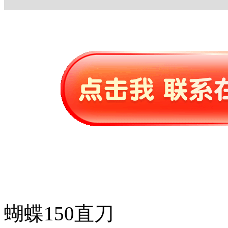
蝴蝶150直刀