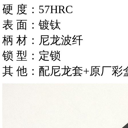
硬 度：57HRC
表 面：镀钛
柄 材：尼龙波纤
锁 型：定锁
其 他：配尼龙套+原厂彩