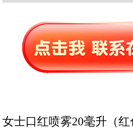
女士口红喷雾20毫升（