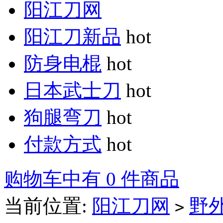
阳江刀网
阳江刀新品
hot
防身电棍
hot
日本武士刀
hot
狗腿弯刀
hot
付款方式
hot
购物车中有 0 件商品
当前位置:
阳江刀网
野
>