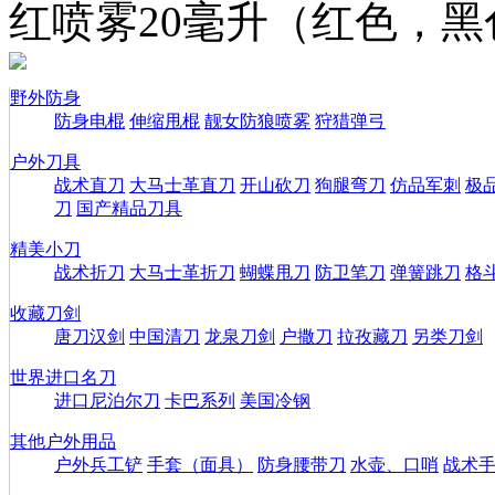
红喷雾20毫升（红色，
野外防身
防身电棍
伸缩甩棍
靓女防狼喷雾
狩猎弹弓
户外刀具
战术直刀
大马士革直刀
开山砍刀
狗腿弯刀
仿品军刺
极
刀
国产精品刀具
精美小刀
战术折刀
大马士革折刀
蝴蝶甩刀
防卫笔刀
弹簧跳刀
格
收藏刀剑
唐刀汉剑
中国清刀
龙泉刀剑
户撒刀
拉孜藏刀
另类刀剑
世界进口名刀
进口尼泊尔刀
卡巴系列
美国冷钢
其他户外用品
户外兵工铲
手套（面具）
防身腰带刀
水壶、口哨
战术