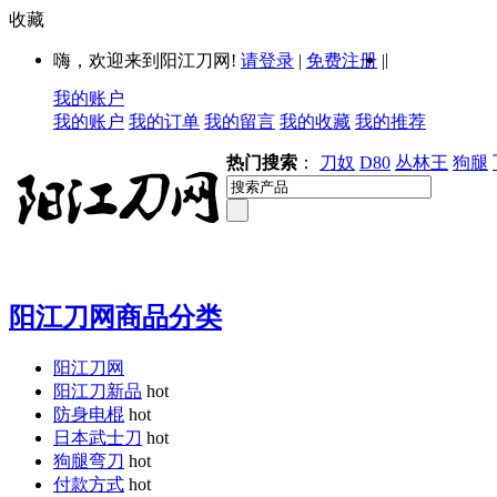
收藏
|
嗨，欢迎来到阳江刀网!
请登录
|
免费注册
|
我的账户
我的账户
我的订单
我的留言
我的收藏
我的推荐
热门搜索
：
刀奴
D80
丛林王
狗腿
阳江刀网商品分类
阳江刀网
阳江刀新品
hot
防身电棍
hot
日本武士刀
hot
狗腿弯刀
hot
付款方式
hot