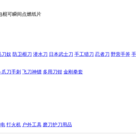
流电棍可瞬间点燃纸片
品刀奴
防卫棍刀
潜水刀
日本武士刀
手工猎刀
忍者刀
野营手斧
斗爪刀手刺
飞刀神镖
多用刀钳
金刚拳套
手电
打火机
户外工具
磨刀护刀用品