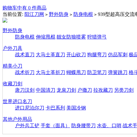
购物车中有 0 件商品
当前位置:
阳江刀网
野外防身
防身电棍
939型超高压交
>
>
>
野外防身
防身电棍
伸缩甩棍
靓女防狼喷雾
狩猎弹弓
户外刀具
战术直刀
大马士革直刀
开山砍刀
狗腿弯刀
仿品军刺
极
精美小刀
战术折刀
大马士革折刀
蝴蝶甩刀
防卫笔刀
弹簧跳刀
格
收藏刀剑
唐刀汉剑
中国清刀
龙泉刀剑
户撒刀
拉孜藏刀
另类刀剑
世界进口名刀
进口尼泊尔刀
卡巴系列
美国冷钢
其他户外用品
户外兵工铲
手套（面具）
防身腰带刀
水壶、口哨
战术