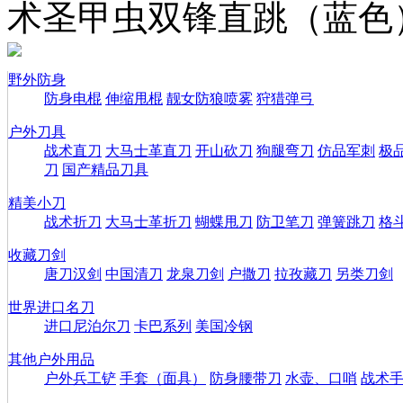
术圣甲虫双锋直跳（蓝色
野外防身
防身电棍
伸缩甩棍
靓女防狼喷雾
狩猎弹弓
户外刀具
战术直刀
大马士革直刀
开山砍刀
狗腿弯刀
仿品军刺
极
刀
国产精品刀具
精美小刀
战术折刀
大马士革折刀
蝴蝶甩刀
防卫笔刀
弹簧跳刀
格
收藏刀剑
唐刀汉剑
中国清刀
龙泉刀剑
户撒刀
拉孜藏刀
另类刀剑
世界进口名刀
进口尼泊尔刀
卡巴系列
美国冷钢
其他户外用品
户外兵工铲
手套（面具）
防身腰带刀
水壶、口哨
战术