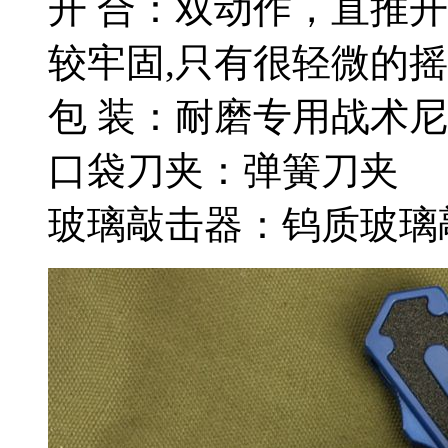
开 合：双动作，直推
较牢固,只有很轻微的摇
包 装：耐磨专用战术
口袋刀夹：弹簧刀夹
玻璃敲击器：钨质玻璃