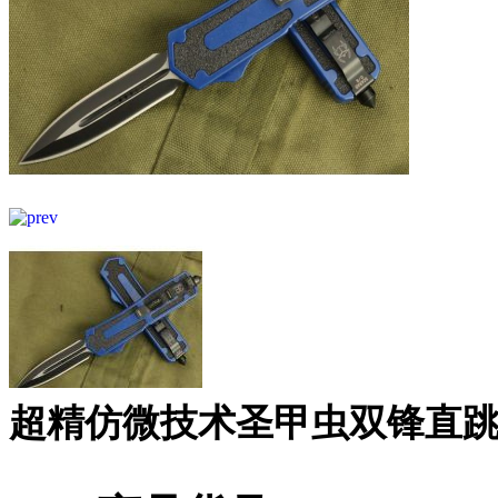
超精仿微技术圣甲虫双锋直