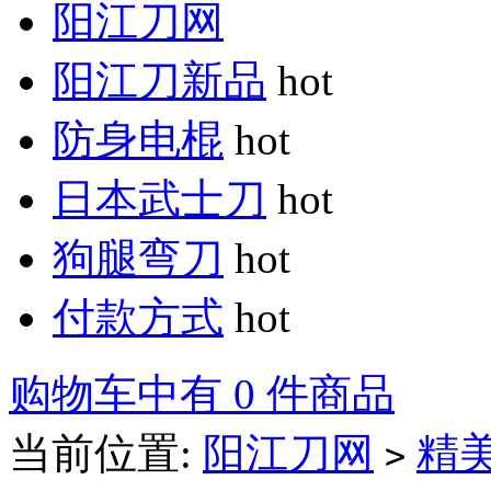
阳江刀网
阳江刀新品
hot
防身电棍
hot
日本武士刀
hot
狗腿弯刀
hot
付款方式
hot
购物车中有 0 件商品
当前位置:
阳江刀网
精
>