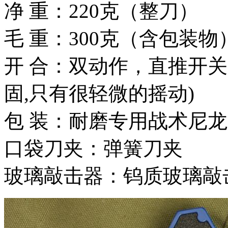
净 重：220克（整刀）
毛 重：300克（含包装物
开 合：双动作，直推开
固,只有很轻微的摇动)
包 装：耐磨专用战术尼
口袋刀夹：弹簧刀夹
玻璃敲击器：钨质玻璃敲