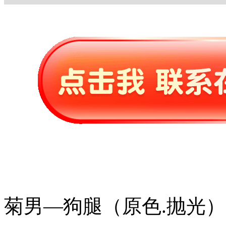
菊男—狗腿（原色.抛光）