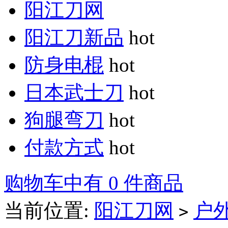
阳江刀网
阳江刀新品
hot
防身电棍
hot
日本武士刀
hot
狗腿弯刀
hot
付款方式
hot
购物车中有 0 件商品
当前位置:
阳江刀网
户
>