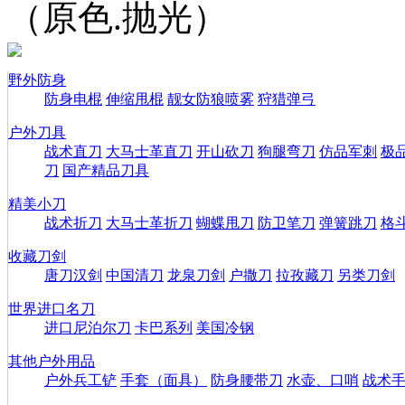
（原色.抛光）
野外防身
防身电棍
伸缩甩棍
靓女防狼喷雾
狩猎弹弓
户外刀具
战术直刀
大马士革直刀
开山砍刀
狗腿弯刀
仿品军刺
极
刀
国产精品刀具
精美小刀
战术折刀
大马士革折刀
蝴蝶甩刀
防卫笔刀
弹簧跳刀
格
收藏刀剑
唐刀汉剑
中国清刀
龙泉刀剑
户撒刀
拉孜藏刀
另类刀剑
世界进口名刀
进口尼泊尔刀
卡巴系列
美国冷钢
其他户外用品
户外兵工铲
手套（面具）
防身腰带刀
水壶、口哨
战术