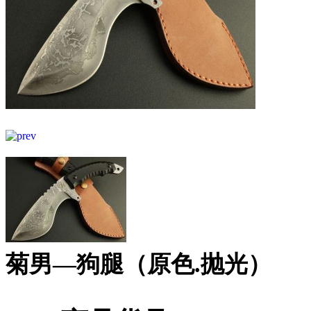
菊男—狗腿（原色.抛光）