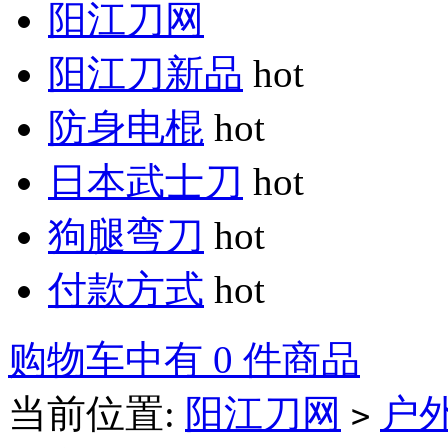
阳江刀网
阳江刀新品
hot
防身电棍
hot
日本武士刀
hot
狗腿弯刀
hot
付款方式
hot
购物车中有 0 件商品
当前位置:
阳江刀网
户
>