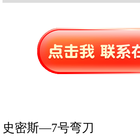
史密斯—7号弯刀