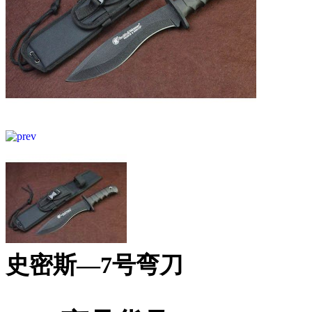
史密斯—7号弯刀