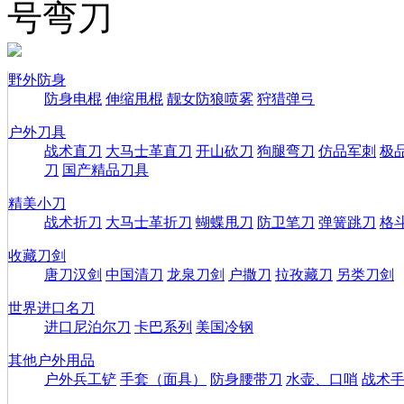
号弯刀
野外防身
防身电棍
伸缩甩棍
靓女防狼喷雾
狩猎弹弓
户外刀具
战术直刀
大马士革直刀
开山砍刀
狗腿弯刀
仿品军刺
极
刀
国产精品刀具
精美小刀
战术折刀
大马士革折刀
蝴蝶甩刀
防卫笔刀
弹簧跳刀
格
收藏刀剑
唐刀汉剑
中国清刀
龙泉刀剑
户撒刀
拉孜藏刀
另类刀剑
世界进口名刀
进口尼泊尔刀
卡巴系列
美国冷钢
其他户外用品
户外兵工铲
手套（面具）
防身腰带刀
水壶、口哨
战术