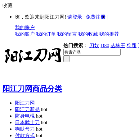
收藏
|
嗨，欢迎来到阳江刀网!
请登录
|
免费注册
|
我的账户
我的账户
我的订单
我的留言
我的收藏
我的推荐
热门搜索
：
刀奴
D80
丛林王
狗腿
阳江刀网商品分类
阳江刀网
阳江刀新品
hot
防身电棍
hot
日本武士刀
hot
狗腿弯刀
hot
付款方式
hot