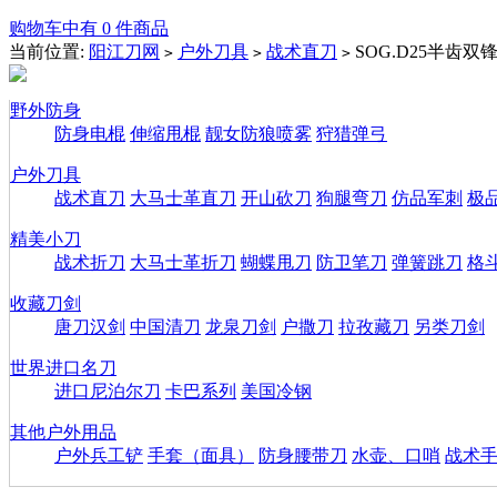
购物车中有 0 件商品
当前位置:
阳江刀网
户外刀具
战术直刀
SOG.D25半齿双
>
>
>
野外防身
防身电棍
伸缩甩棍
靓女防狼喷雾
狩猎弹弓
户外刀具
战术直刀
大马士革直刀
开山砍刀
狗腿弯刀
仿品军刺
极
精美小刀
战术折刀
大马士革折刀
蝴蝶甩刀
防卫笔刀
弹簧跳刀
格
收藏刀剑
唐刀汉剑
中国清刀
龙泉刀剑
户撒刀
拉孜藏刀
另类刀剑
世界进口名刀
进口尼泊尔刀
卡巴系列
美国冷钢
其他户外用品
户外兵工铲
手套（面具）
防身腰带刀
水壶、口哨
战术