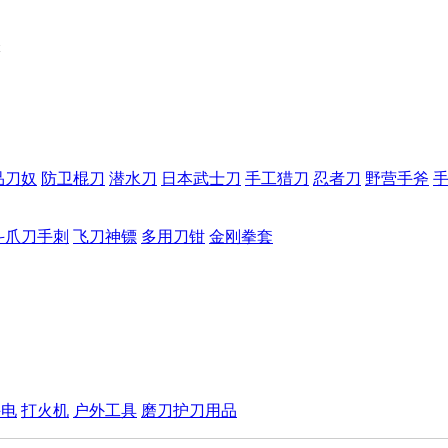
锋
品刀奴
防卫棍刀
潜水刀
日本武士刀
手工猎刀
忍者刀
野营手斧
斗爪刀手刺
飞刀神镖
多用刀钳
金刚拳套
手电
打火机
户外工具
磨刀护刀用品