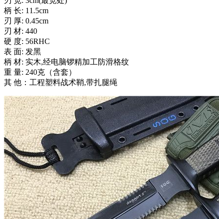
刃 宽: 3cm(最宽处)
柄 长: 11.5cm
刃 厚: 0.45cm
刃 材: 440
硬 度: 56RHC
表 面: 发黑
柄 材: 实木,经电脑锣精加工防滑格纹
重 量: 240克（含套）
其 他：工程塑料战术鞘,带扎腿绳